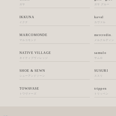
ガサ
ガサ グルー
IKKUNA
kaval
イクナ
カヴァル
MARCOMONDE
mercredin.
マルコモンド
メルクルディン
NATIVE VILLAGE
samulo
ネイティブヴィレッジ
サムロ
SHOE & SEWN
SUSURI
シューアンドソーン
ススリ
TOWAVASE
trippen
トワヴァーズ
トリッペン