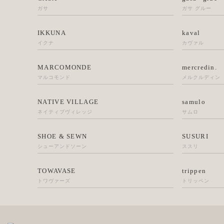
ガサ
ガサ グルー
IKKUNA
kaval
イクナ
カヴァル
MARCOMONDE
mercredin.
マルコモンド
メルクルディン
NATIVE VILLAGE
samulo
ネイティブヴィレッジ
サムロ
SHOE & SEWN
SUSURI
シューアンドソーン
ススリ
TOWAVASE
trippen
トワヴァーズ
トリッペン