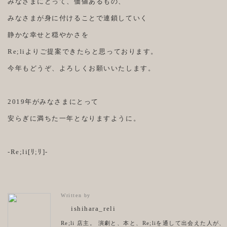
みなさまにとって、価値あるもの、
みなさまが身に付けることで連鎖していく
静かな幸せと穏やかさを
Re;liよりご提案できたらと思っております。
今年もどうぞ、よろしくお願いいたします。
2019年がみなさまにとって
安らぎに満ちた一年となりますように。
-Re;li[ﾘ;ﾘ]-
Written by
ishihara_reli
Re;li 店主。 演劇と、本と、Re;liを通して出会えた