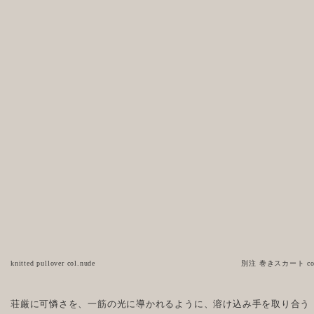
knitted pullover col.nude
別注 巻きスカート col.
荘厳に可憐さを、一筋の光に導かれるように、溶け込み手を取り合う