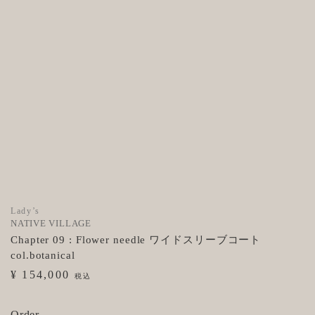
Lady’s
NATIVE VILLAGE
Chapter 09 : Flower needle ワイドスリーブコート
col.botanical
¥ 154,000
税込
Order