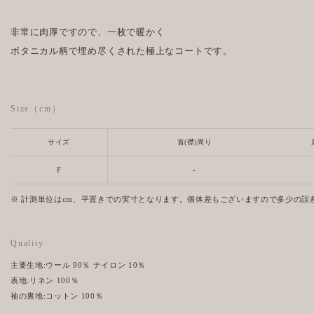
非常に肉厚ですので、一枚で暖かく
ボタニカル柄で埋め尽くされた極上なコートです。
Size（cm）
サイズ
首(襟)周り
F
-
※ 計測単位はcm、平置きでの実寸となります。個体差もございますので多少の誤
Quality
主要生地:ウール 90％ ナイロン 10％
表地:リネン 100％
袖の裏地:コットン 100％