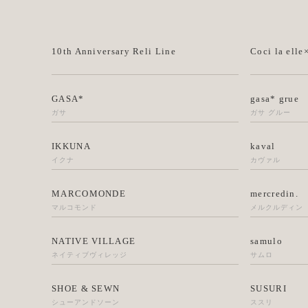
10th Anniversary Reli Line
Coci la elle
GASA*
gasa* grue
ガサ
ガサ グルー
IKKUNA
kaval
イクナ
カヴァル
MARCOMONDE
mercredin.
マルコモンド
メルクルディン
NATIVE VILLAGE
samulo
ネイティブヴィレッジ
サムロ
SHOE & SEWN
SUSURI
シューアンドソーン
ススリ