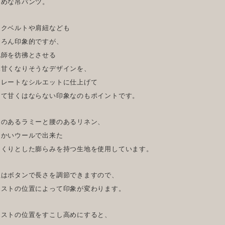
るめな吊パンツ。
ックベルトや肩紐なども
ちろん印象的ですが、
化師を彷彿とさせる
見甘くなりそうなデザインを、
トレートなシルエットに仕上げて
して甘くはならない印象なのもポイントです。
リのあるラミーと腰のあるリネン、
らかいウールで出来た
っくりとした膨らみを持つ生地を使用しています。
紐はボタンで長さを調節できますので、
エストの位置によって印象が変わります。
エストの位置をすこし高めにすると、