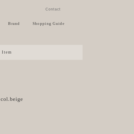
Instagram
Facebook
Contact
View Cart
Brand
Shopping Guide
Item
l.beige