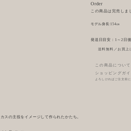
Order
この商品は完売しま
モデル身長:154㎝
発送日目安：1～2日
送料無料／お買上げ
この商品について
ショッピングガイ
よろしければご注文前
ーカスの主役をイメージして作られたかたち。