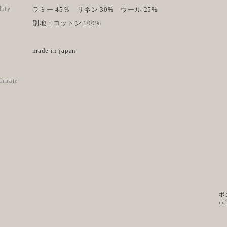
lity
ラミー 45％ リネン 30% ウール 25%
別地：コットン 100%
made in japan
dinate
ボ
co