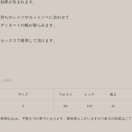
長効果が生まれます。
手持ちのシャツやカットソーに合わせて
ーディネートの幅が膨らみます。
ニセックスで着用して頂けます。
ze（cm）
サイズ
ウエスト
ヒップ
股上
3
86
110
45
計測単位はcm、平置きでの実寸となります。個体差もございますので多少の誤差はご