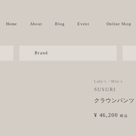
Home
About
Blog
Event
Online Shop
Brand
Lady’s / Men’s
SUSURI
クラウンパンツ co
¥ 46,200
税込