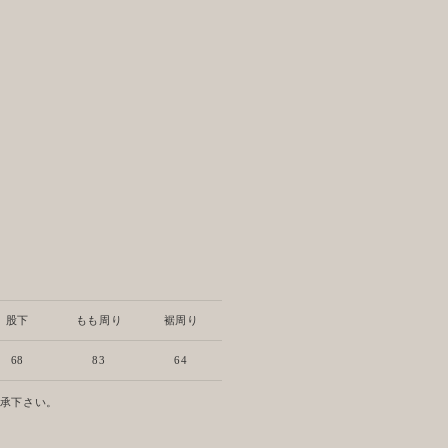
股下
もも周り
裾周り
68
83
64
了承下さい。