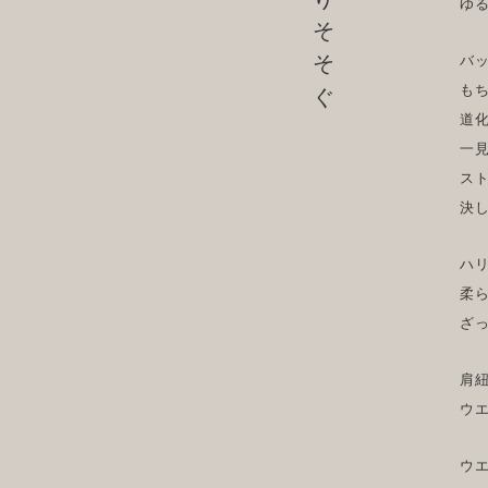
ゆ
バ
も
道
一
ス
決
ハ
柔
ざ
肩
ウ
ウ