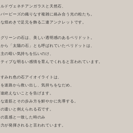
ールドヴェネチアンガラスと天然石、
ルバービーズの織りなす複雑に絡み合う光の粒たち。
沢な煌めきで足元を飾る二連アンクレットです。
いグリーンの石は、美しい透明感のあるペリドット。
くから「太陽の石」とも呼ばれていたペリドットは、
ち主の暗い気持ちを払いのけ、
ジティブな明るい感情を育んでくれると言われています。
いすみれ色の石アイオイライトは、
々を迷路から救い出し、気持ちをなだめ、
が途絶えないことを告げます。
適な道筋とその歩み方を鮮やかに先導する。
恵の遣いと例えられる石です。
身の直感と一致した時のみ
の力が発揮されると言われています。