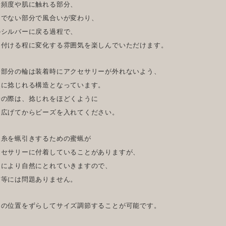
着頻度や肌に触れる部分、
うでない部分で風合いが変わり、
のシルバーに戻る過程で、
に付ける程に変化する雰囲気を楽しんでいただけます。
め部分の輪は装着時にアクセサリーが外れないよう、
然に捻じれる構造となっています。
着の際は、捻じれをほどくように
を広げてからビーズを入れてください。
に糸を蝋引きするための蜜蝋が
クセサリーに付着していることがありますが、
用により自然にとれていきますので、
質等には問題ありません。
めの位置をずらしてサイズ調節することが可能です。