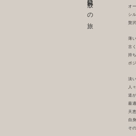
自己解放への旅
オ
シ
贅
薄
古
持
ポ
淡
人
道
最
天
自
そ