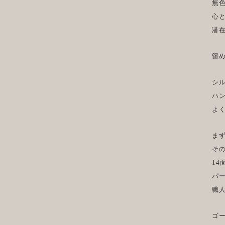
無
心
潜
留
シ
ハ
よ
ま
そ
14
パ
職
ゴ