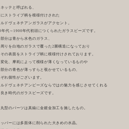
ンネッテと呼ばれる、
面にストライプ柄を模様付けされた
ールドヴェネチアンガラスがアクセント。
00年代～1900年代初頭につくられたガラスビーズです。
心部分は青から水色のガラス、
の周りを白地のガラスで覆った2層構造になっており
にその表面をストライプ柄に模様付けされております。
年変化、摩耗によって模様が薄くなっているものや
心部分の青色が薄っすらと覗かせているもの、
れぞれ個性がございます。
ールドヴェネチアンビーズならではの魅力を感じさせてくれる
き良き時代のガラスビーズです。
色丸型のパーツは真鍮に金鍍金加工を施したもの。
トッパーには多面体に削られた大きめの水晶。