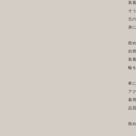
装
そ
元
身
留
自
装
輪
希
ア
着
品
留