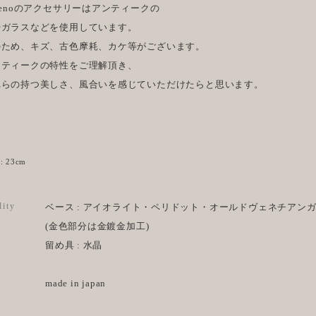
menoのアクセサリーはアンティークの
やガラスなどを使用しています。
のため、キズ、古色摩耗、カケ等がございます。
ンティークの特性をご理解頂き、
れらの持つ美しさ、風合いを感じていただけたらと思います。
e
: 23cm
lity
ベース : アイオライト・ペリドット・オールドヴェネチアンガ
(金色部分は金鍍金加工)
留め具 : 水晶
made in japan