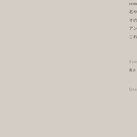
se
石
そ
ア
こ
Siz
長さ 
Qua