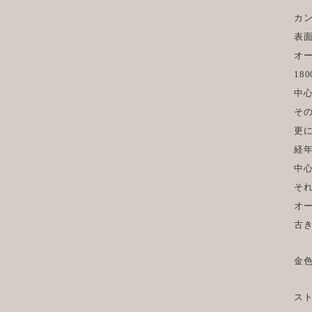
カ
表
オ
18
中
そ
更
経
中
そ
オ
古
金
ス