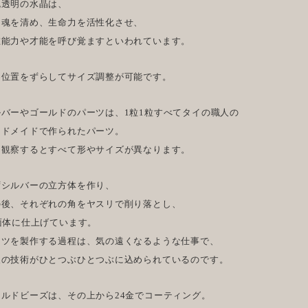
色透明の水晶は、
と魂を清め、生命力を活性化させ、
在能力や才能を呼び覚ますといわれています。
め位置をずらしてサイズ調整が可能です。
ルバーやゴールドのパーツは、1粒1粒すべてタイの職人の
ンドメイドで作られたパーツ。
く観察するとすべて形やサイズが異なります。
ずシルバーの立方体を作り、
の後、それぞれの角をヤスリで削り落とし、
面体に仕上げています。
ーツを製作する過程は、気の遠くなるような仕事で、
人の技術がひとつぶひとつぶに込められているのです。
ールドビーズは、その上から24金でコーティング。