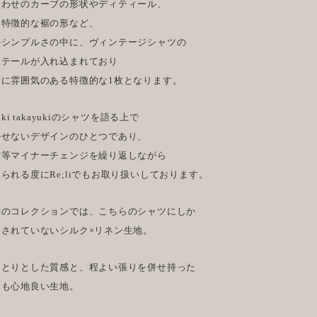
合わせのカーブの形状やディティール、
た特徴的な裾の形など、
のシンプルさの中に、ヴィンテージシャツの
ィテールが入れ込まれており
常に雰囲気のある特徴的な1枚となります。
zuki takayukiのシャツを語る上で
かせないデザインのひとつであり、
材等マイナーチェンジを繰り返しながら
られる度にRe;liでもお取り扱いしております。
季のコレクションでは、こちらのシャツにしか
用されていないシルク×リネン生地。
っとりとした質感と、程よい張りを併せ持った
ても心地良い生地。