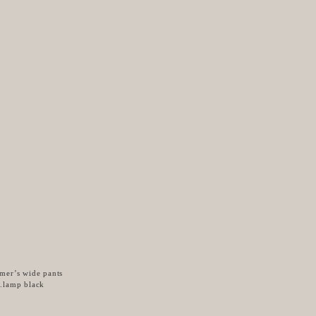
rmer’s wide pants
l.lamp black