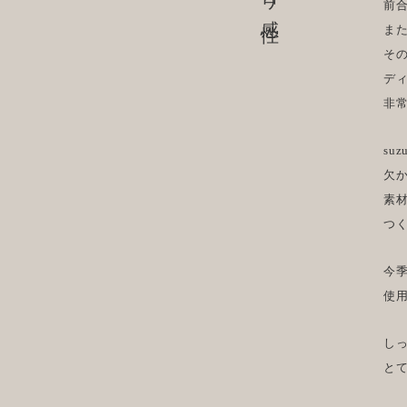
前
ま
そ
デ
非
su
欠
素
つく
今
使
し
と