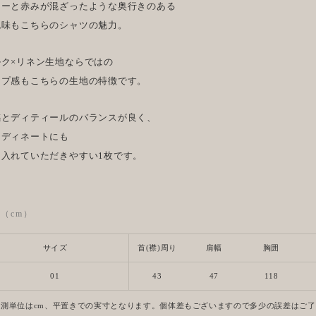
レーと赤みが混ざったような奥行きのある
色味もこちらのシャツの魅力。
ルク×リネン生地ならではの
ップ感もこちらの生地の特徴です。
感とディティールのバランスが良く、
ーディネートにも
り入れていただきやすい1枚です。
ze（cm）
サイズ
首(襟)周り
肩幅
胸囲
01
43
47
118
計測単位はcm、平置きでの実寸となります。個体差もございますので多少の誤差はご