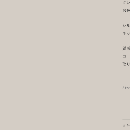
グ
お
シ
ネ
質
コ
取
Si
※ 