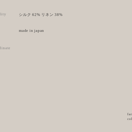
lity
シルク 62% リネン 38%
made in japan
dinate
fa
co