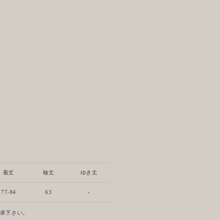
着丈
袖丈
ゆき丈
77-84
63
-
了承下さい。