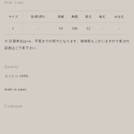
Size（cm）
サイズ
首(襟)周り
肩幅
胸囲
着丈
袖丈
ゆき丈
1
-
34
100
52
-
-
※ 計測単位はcm、平置きでの実寸となります。個体差もございますので多少の
誤差はご了承下さい。
Quality
コットン 100%
made in japan
Cordinate