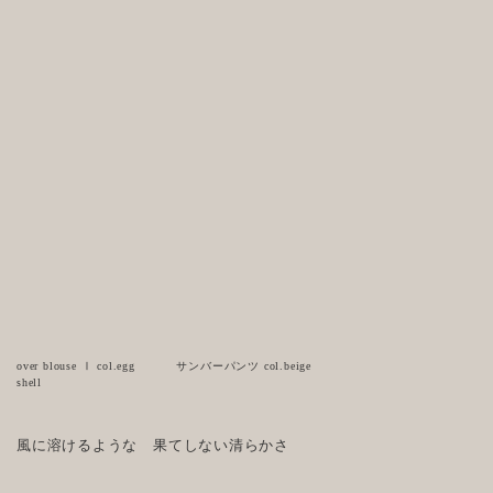
over blouse Ⅰ col.egg
サンバーパンツ col.beige
shell
風に溶けるような 果てしない清らかさ