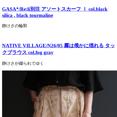
GASA*/Re;li別注 アソートスカーフ Ⅰ col.black
silica , black tourmaline
静けさの輪郭
NATIVE VILLAGE/N26/05 霧は俄かに揺れる タッ
クブラウス col.fog gray
静けさが綴られてゆく