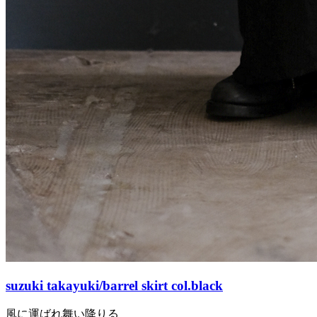
suzuki takayuki/barrel skirt col.black
風に運ばれ舞い降りる