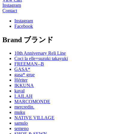
Instagram
Contact
Instagram
Facebook
Brand
ブランド
10th Anniversary Reli Line
Coci la elle×suzuki takayuki
FREEMAN--B
GASA*
gasa* grue
Hériter
IKKUNA
kaval
LAILAH
MARCOMONDE
mercredin.
muku
NATIVE VILLAGE
samulo
semeno
SHOE & SEWN