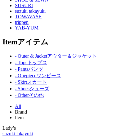
SUSURI
suzuki takayuki
TOWAVASE
trippen
YAB-YUM
Item
アイテム
- Outer & Jacket
アウター＆ジャケット
- Tops
トップス
- Pants
パンツ
- Onepiece
ワンピース
- Skirt
スカート
- Shoes
シューズ
- Other
その他
All
Brand
Item
Lady’s
suzuki takayuki