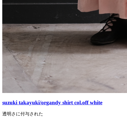
suzuki takayuki/organdy shirt col.off white
透明さに付与された