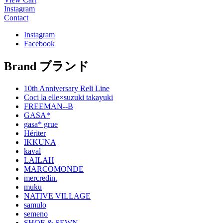
Instagram
Contact
Instagram
Facebook
Brand
ブランド
10th Anniversary Reli Line
Coci la elle×suzuki takayuki
FREEMAN--B
GASA*
gasa* grue
Hériter
IKKUNA
kaval
LAILAH
MARCOMONDE
mercredin.
muku
NATIVE VILLAGE
samulo
semeno
SHOE & SEWN