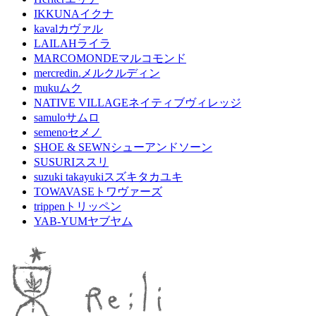
IKKUNA
イクナ
kaval
カヴァル
LAILAH
ライラ
MARCOMONDE
マルコモンド
mercredin.
メルクルディン
muku
ムク
NATIVE VILLAGE
ネイティブヴィレッジ
samulo
サムロ
semeno
セメノ
SHOE & SEWN
シューアンドソーン
SUSURI
ススリ
suzuki takayuki
スズキタカユキ
TOWAVASE
トワヴァーズ
trippen
トリッペン
YAB-YUM
ヤブヤム