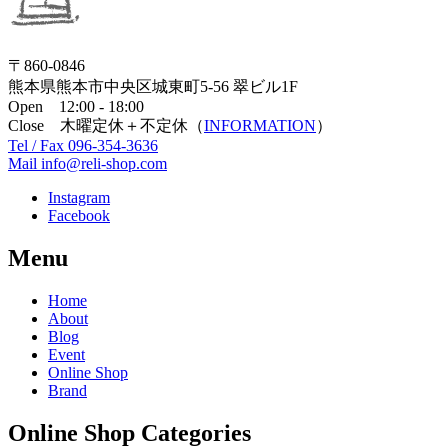
〒860-0846
熊本県熊本市中央区城東町5-56 翠ビル1F
Open 12:00 - 18:00
Close 木曜定休＋不定休（
INFORMATION
）
Tel / Fax 096-354-3636
Mail info@reli-shop.com
Instagram
Facebook
Menu
Home
About
Blog
Event
Online Shop
Brand
Online Shop Categories