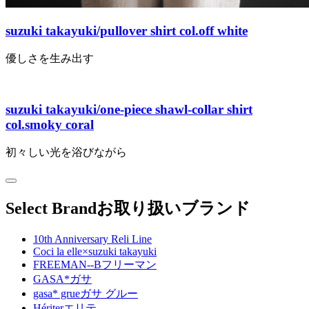
suzuki takayuki/pullover shirt col.off white
優しさを生み出す
suzuki takayuki/one-piece shawl-collar shirt
col.smoky coral
初々しい光を浴びながら
Select Brand
お取り扱いブランド
10th Anniversary Reli Line
Coci la elle×suzuki takayuki
FREEMAN--B
フリーマン
GASA*
ガサ
gasa* grue
ガサ グルー
Hériter
エリテ