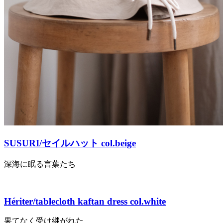
SUSURI/セイルハット col.beige
深海に眠る言葉たち
Hériter/tablecloth kaftan dress col.white
果てなく受け継がれた