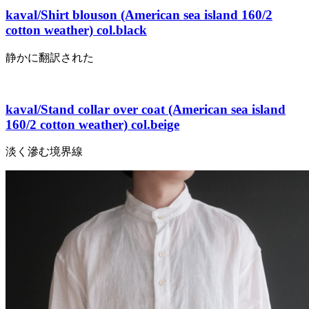
kaval/Shirt blouson (American sea island 160/2
cotton weather) col.black
静かに翻訳された
kaval/Stand collar over coat (American sea island
160/2 cotton weather) col.beige
淡く滲む境界線