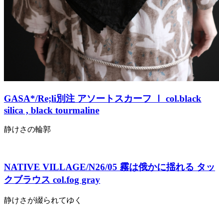
GASA*/Re;li別注 アソートスカーフ Ⅰ col.black
silica , black tourmaline
静けさの輪郭
NATIVE VILLAGE/N26/05 霧は俄かに揺れる タッ
クブラウス col.fog gray
静けさが綴られてゆく