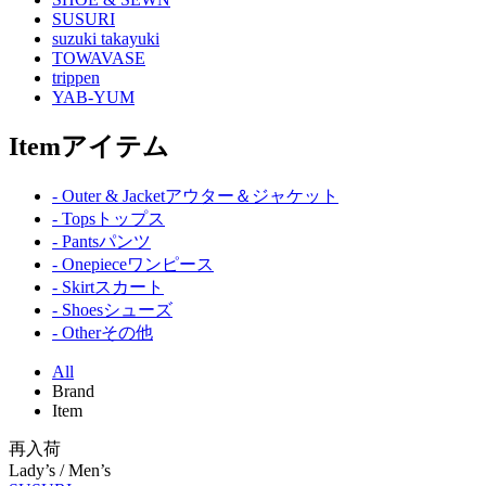
SUSURI
suzuki takayuki
TOWAVASE
trippen
YAB-YUM
Item
アイテム
- Outer & Jacket
アウター＆ジャケット
- Tops
トップス
- Pants
パンツ
- Onepiece
ワンピース
- Skirt
スカート
- Shoes
シューズ
- Other
その他
All
Brand
Item
再入荷
Lady’s / Men’s