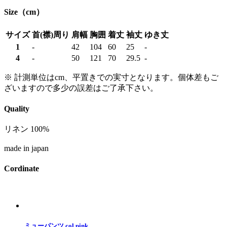
Size（cm）
サイズ
首(襟)周り
肩幅
胸囲
着丈
袖丈
ゆき丈
1
-
42
104
60
25
-
4
-
50
121
70
29.5
-
※ 計測単位はcm、平置きでの実寸となります。個体差もご
ざいますので多少の誤差はご了承下さい。
Quality
リネン 100%
made in japan
Cordinate
ミューパンツ col.pink