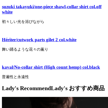
suzuki takayuki/one-piece shawl-collar shirt col.off
white
初々しい光を浴びながら
Hériter/cutwork parts gilet 2 col.white
舞い踊るような花々の薫り
kaval/No-collar shirt (High count hemp) col.black
普遍性と永遠性
Lady's Recommend
Lady's おすすめ商品