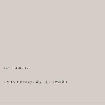
dhoti Ⅱ col.off white
いつまでも終わらない時を、想いを汲み取る