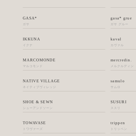
GASA*
gasa* grue
ガサ
ガサ グルー
IKKUNA
kaval
イクナ
カヴァル
MARCOMONDE
mercredin.
マルコモンド
メルクルディン
NATIVE VILLAGE
samulo
ネイティブヴィレッジ
サムロ
SHOE & SEWN
SUSURI
シューアンドソーン
ススリ
TOWAVASE
trippen
トワヴァーズ
トリッペン