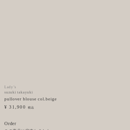
Lady’s
suzuki takayuki
pullover blouse col.beige
¥ 31,900
税込
Order