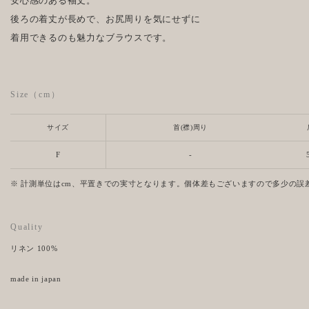
安心感のある袖丈。
後ろの着丈が長めで、お尻周りを気にせずに
着用できるのも魅力なブラウスです。
Size（cm）
サイズ
首(襟)周り
F
-
※ 計測単位はcm、平置きでの実寸となります。個体差もございますので多少の誤
Quality
リネン 100%
made in japan