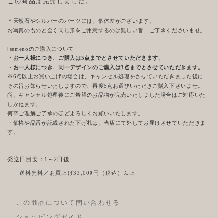
この商品は完売しました。
＊天然石やシルバーのパーツには、個体差がございます。
お写真のものと全く同じ形をご用意するのは難しい旨、ご了承くださいませ。
[semenoのご購入について]
・お一人様につき、ご購入は5点までとさせていただきます。
・お一人様につき、同一デザインのご購入は3点までとさせていただきます。
※6点以上お買い上げの場合は、キャンセル処理をさせていただきました後に
その旨お知らせいたしますので、再度5点お選びいただきご購入下さいませ。
尚、キャンセル処理後にご希望のお品物が完売いたしました場合はご対応いた
しかねます。
何卒ご理解ご了承のほどよろしくお願いいたします。
・価格や品番が記載された下げ札は、当店にて外してお届けさせていただきま
す。
発送日目安：1～2日後
送料無料／お買上げ33,000円（税込）以上
この商品について問い合わせる
ショッピングガイド