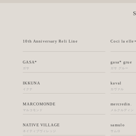
10th Anniversary Reli Line
Coci la elle
GASA*
gasa* grue
ガサ
ガサ グルー
IKKUNA
kaval
イクナ
カヴァル
MARCOMONDE
mercredin.
マルコモンド
メルクルディン
NATIVE VILLAGE
samulo
ネイティブヴィレッジ
サムロ