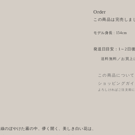
Order
この商品は完売しま
モデル身長 : 154cm
発送日目安：1～2日
送料無料／お買上げ
この商品について
ショッピングガイ
よろしければご注文前
界線のぼやけた霧の中、儚く開く、美しき白い花は、