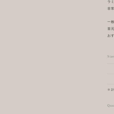
ラ
非
一
首
お
Si
※ 
Qua