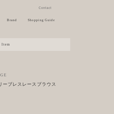
Instagram
Facebook
Contact
View Cart
Brand
Shopping Guide
Item
AGE
静 スリーブレスレースブラウス