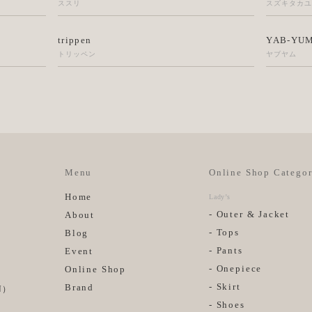
ススリ
スズキタカ
trippen
YAB-YU
トリッペン
ヤブヤム
Menu
Online Shop Categor
Home
Lady’s
- Outer & Jacket
About
- Tops
Blog
- Pants
Event
- Onepiece
Online Shop
- Skirt
Brand
N
）
- Shoes