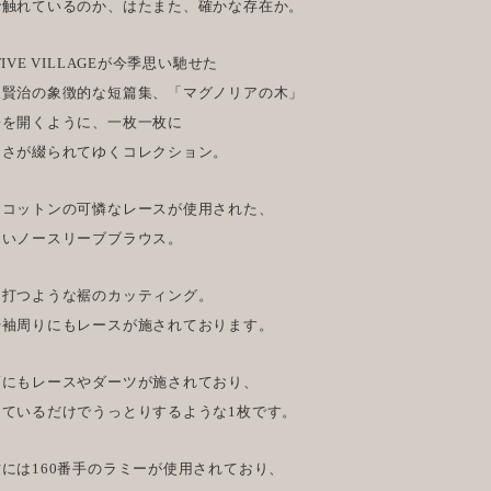
で触れているのか、はたまた、確かな存在か。
TIVE VILLAGEが今季思い馳せた
沢賢治の象徴的な短篇集、「マグノリアの木」
語を開くように、一枚一枚に
けさが綴られてゆくコレクション。
てコットンの可憐なレースが使用された、
しいノースリーブブラウス。
を打つような裾のカッティング。
や袖周りにもレースが施されております。
頃にもレースやダーツが施されており、
めているだけでうっとりするような1枚です。
には160番手のラミーが使用されており、