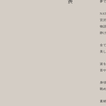
夢
NA
宮
物
静
全
美
波
首
身
眺
素材