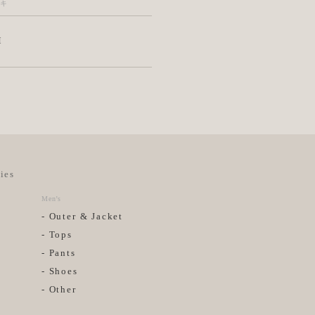
ユキ
M
ies
Men’s
- Outer & Jacket
- Tops
- Pants
- Shoes
- Other