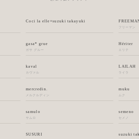
Coci la elle×suzuki takayuki
FREEMAN
フリーマン
gasa* grue
Hériter
ガサ グルー
エリテ
kaval
LAILAH
カヴァル
ライラ
mercredin.
muku
メルクルディン
ムク
samulo
semeno
サムロ
セメノ
SUSURI
suzuki ta