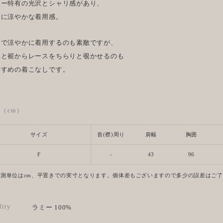
ミー特有の光沢とシャリ感があり、
常に涼やかな着用感。
枚で涼やかに着用するのも素敵ですが、
元と裾からレースをちらりと覗かせるのも
すすめの着こなしです。
ze（cm）
サイズ
首(襟)周り
肩幅
胸囲
F
-
43
96
計測単位はcm、平置きでの実寸となります。個体差もございますので多少の誤差はご
lity
ラミー 100%