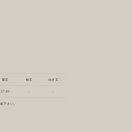
着丈
袖丈
ゆき丈
57-63
-
-
了承下さい。