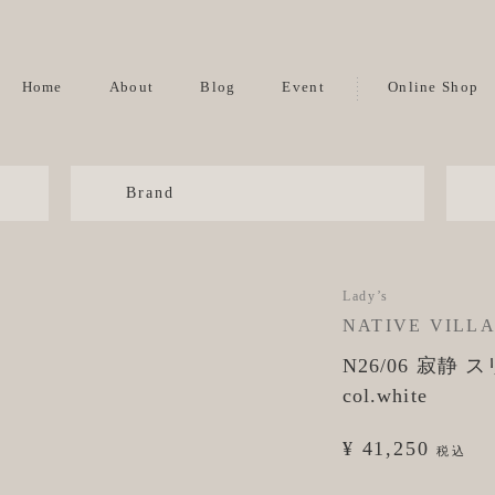
Home
About
Blog
Event
Online Shop
Brand
Lady’s
NATIVE VILL
N26/06 寂
col.white
¥ 41,250
税込