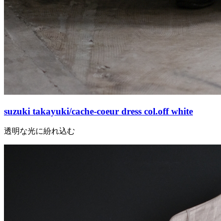
suzuki takayuki/cache-coeur dress col.off white
透明な光に紛れ込む