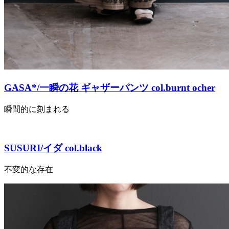
GASA*/一瞬の花 ギャザーパンツ col.burnt ocher
瞬間的に刻まれる
SUSURI/イダ col.black
不変的な存在