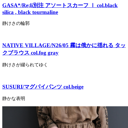
GASA*/Re;li別注 アソートスカーフ Ⅰ col.black
silica , black tourmaline
静けさの輪郭
NATIVE VILLAGE/N26/05 霧は俄かに揺れる タッ
クブラウス col.fog gray
静けさが綴られてゆく
SUSURI/マグパイパンツ col.beige
静かな表明