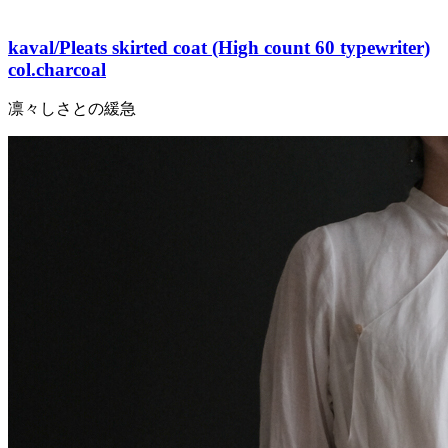
kaval/Pleats skirted coat (High count 60 typewriter)
col.charcoal
凛々しさとの緩急