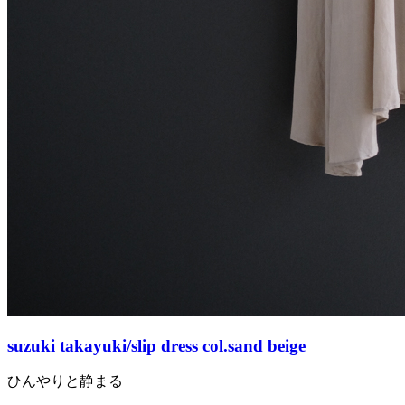
suzuki takayuki/slip dress col.sand beige
ひんやりと静まる