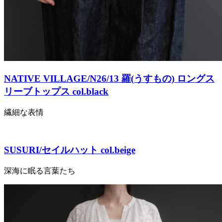
NATIVE VILLAGE/N26/13 羅(うすもの) ロングス
リーブトップス col.black
繊細な表情
SUSURI/セイルハット col.beige
深海に眠る言葉たち