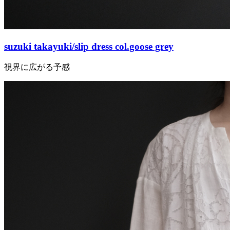
suzuki takayuki/slip dress col.goose grey
視界に広がる予感