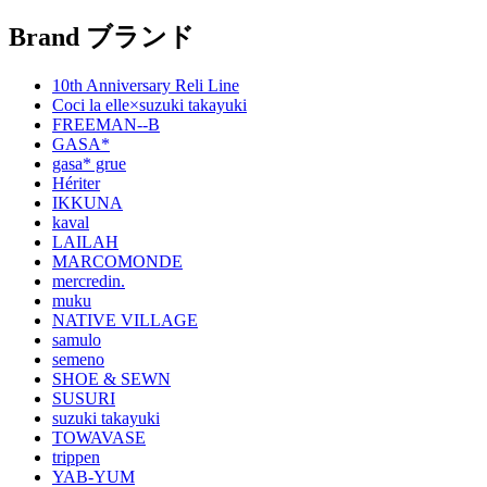
Brand
ブランド
10th Anniversary Reli Line
Coci la elle×suzuki takayuki
FREEMAN--B
GASA*
gasa* grue
Hériter
IKKUNA
kaval
LAILAH
MARCOMONDE
mercredin.
muku
NATIVE VILLAGE
samulo
semeno
SHOE & SEWN
SUSURI
suzuki takayuki
TOWAVASE
trippen
YAB-YUM