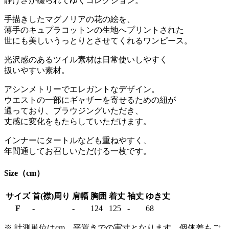
静けさが綴られてゆくコレクション。
手描きしたマグノリアの花の絵を、
薄手のキュプラコットンの生地へプリントされた
世にも美しいうっとりとさせてくれるワンピース。
光沢感のあるツイル素材は日常使いしやすく
扱いやすい素材。
アシンメトリーでエレガントなデザイン。
ウエストの一部にギャザーを寄せるための紐が
通っており、ブラウジングいただき、
丈感に変化をもたらしていただけます。
インナーにタートルなども重ねやすく、
年間通してお召しいただける一枚です。
Size（cm）
サイズ
首(襟)周り
肩幅
胸囲
着丈
袖丈
ゆき丈
F
-
-
124
125
-
68
※ 計測単位はcm、平置きでの実寸となります。個体差もご