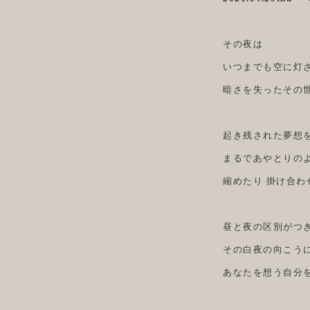
その夜は
いつまでも空に灯
暗さを失ったその
起き残された夢想
まるであやとりの
縮めたり 掛け合わ
昼と夜の区別がつ
その白夜の向こう
あなたを想う自分