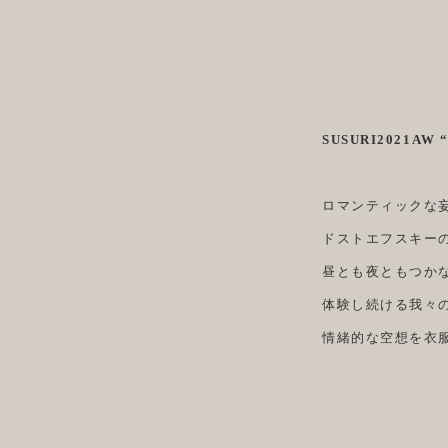
SUSURI2021AW 
ロマンティックな
ドストエフスキー
昼とも夜ともつか
体験し続ける我々
情緒的な空想を衣