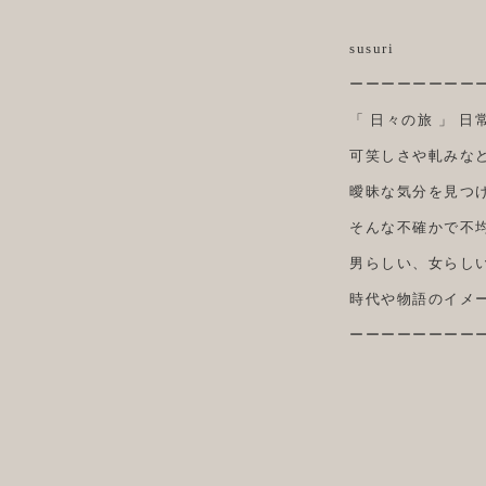
susuri
ーーーーーーーー
「 日々の旅 」 
可笑しさや軋みな
曖昧な気分を見つ
そんな不確かで不
男らしい、女らし
時代や物語のイメ
ーーーーーーーー