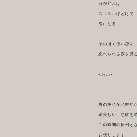
日が昇れば
スルスルほどけて
泡になる
その淡く儚い恋を
忘れられる夢を見
-Re;li-
桜の桃色が色鮮や
緑美しい、息吹を
この時期の恒例と
お便りします。