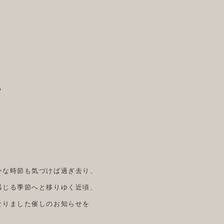
る
かな時節も気づけば過ぎ去り、
感じる季節へと移りゆく近頃、
なりました催しのお知らせを