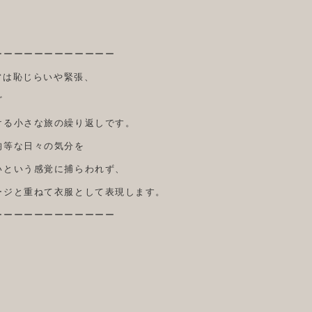
ーーーーーーーーーーーー
日常は恥じらいや緊張、
ど
ける小さな旅の繰り返しです。
均等な日々の気分を
いという感覚に捕らわれず、
ージと重ねて衣服として表現します。
ーーーーーーーーーーーー