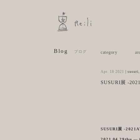
Blog
ブログ
Apr. 18 2021
|
susuri
SUSURI展 -2
SUSURI展 -20
2021.04.29thu — 