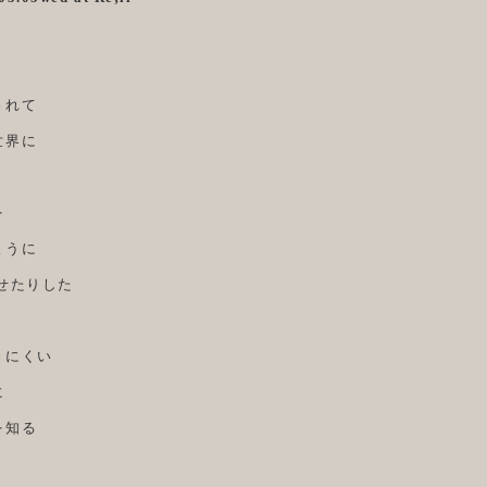
されて
世界に
を
ように
せたりした
きにくい
に
を知る