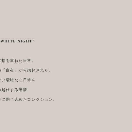
“WHITE NIGHT”
妄想を重ねた日常。
の「白夜」から想起された、
ない曖昧な非日常を
の起伏する感情、
服に閉じ込めたコレクション。