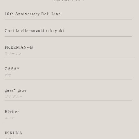
10th Anniversary Reli Line
Coci la elle×suzuki takayuki
FREEMAN--B
フリーマン
GASA*
ガサ
gasa* grue
ガサ グルー
Hériter
エリテ
IKKUNA