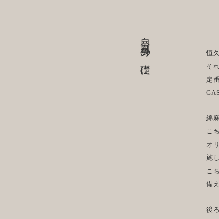
自分自身の礎に
恒
そ
定
GA
綿
こ
オ
施
こ
備
後