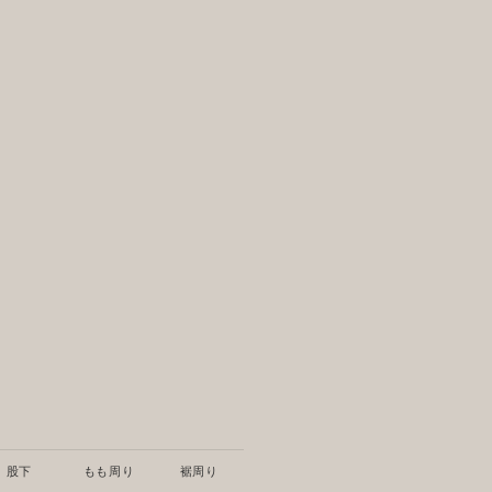
股下
もも周り
裾周り