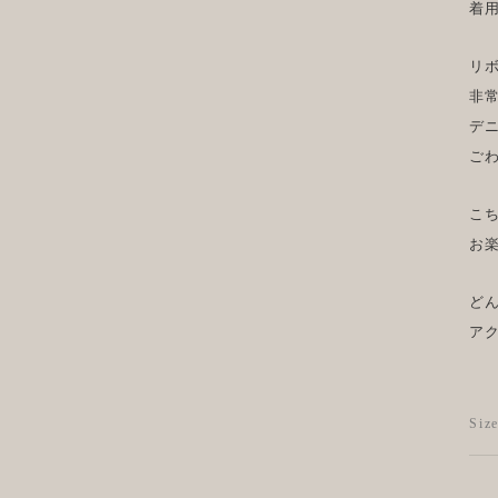
着
リ
非
デ
ご
こ
お
ど
ア
Si