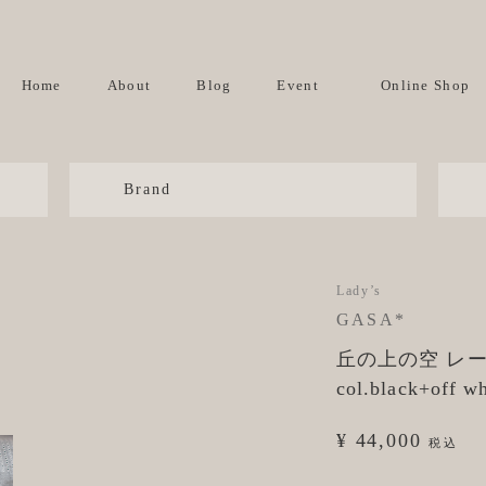
Home
About
Blog
Event
Online Shop
Brand
Lady’s
GASA*
丘の上の空 レ
col.black+off wh
¥ 44,000
税込