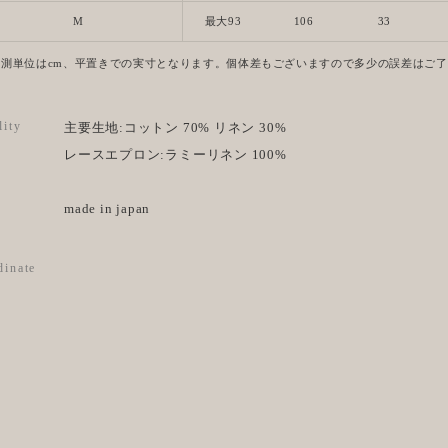
M
最大93
106
33
計測単位はcm、平置きでの実寸となります。個体差もございますので多少の誤差はご
lity
主要生地:コットン 70% リネン 30%
レースエプロン:ラミーリネン 100%
made in japan
dinate