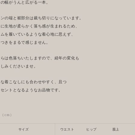
用の幅がうんと広がる一本。
ボンの端と裾部分は裁ち切りになっています。
常に生地が柔らかく落ち感が生まれるため、
ニムを履いているような着心地に思えず、
わつきをまるで感じません。
ちらは色落ちいたしますので、経年の変化も
楽しみくださいませ。
んな着こなしにも合わせやすく、且つ
クセントとなるようなお品物です。
ze（cm）
サイズ
ウエスト
ヒップ
股上