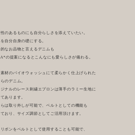
久性のあるものにも自分らしさを添えていたい。
れを自分自身の礎にする。
番的なお品物と言えるデニムも
SA*の提案になるとこんなにも愛らしさが備わる。
麻素材のバイオウォッシュにて柔らかく仕上げられた
ちらのデニム。
リジナルのレース刺繍エプロンは薄手のラミー生地に
してあります。
ちらは取り外しが可能で、ベルトとしての機能も
えており、サイズ調節としてご活用頂けます。
ろリボンをベルトとして使用することも可能で、