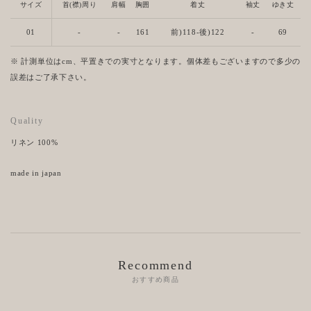
サイズ
首(襟)周り
肩幅
胸囲
着丈
袖丈
ゆき丈
01
-
-
161
前)118-後)122
-
69
※ 計測単位はcm、平置きでの実寸となります。個体差もございますので多少の
誤差はご了承下さい。
Quality
リネン 100%
made in japan
Recommend
おすすめ商品