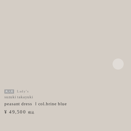
Lady’s
再入荷
suzuki takayuki
peasant dress Ⅰcol.brine blue
¥ 49,500
税込