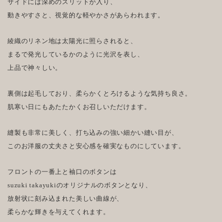
サイドには深めのスリットが入り、
動きやすさと、視覚的な軽やかさがあらわれます。
綾織のリネン地は太陽光に照らされると、
まるで発光しているかのように光沢を表し、
上品で神々しい。
裏側は起毛しており、柔らかくとろけるような気持ち良さ。
肌寒い日にもあたたかくお召しいただけます。
縫製も非常に美しく、打ち込みの強い細かい縫い目が、
このお洋服の丈夫さと安心感を確実なものにしています。
フロントの一番上と袖口のボタンは
suzuki takayukiのオリジナルのボタンとなり、
放射状に刻み込まれた美しい曲線が、
柔らかな輝きを与えてくれます。