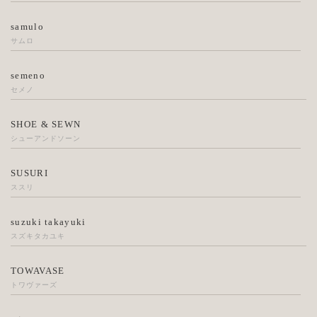
samulo
サムロ
semeno
セメノ
SHOE & SEWN
シューアンドソーン
SUSURI
ススリ
suzuki takayuki
スズキタカユキ
TOWAVASE
トワヴァーズ