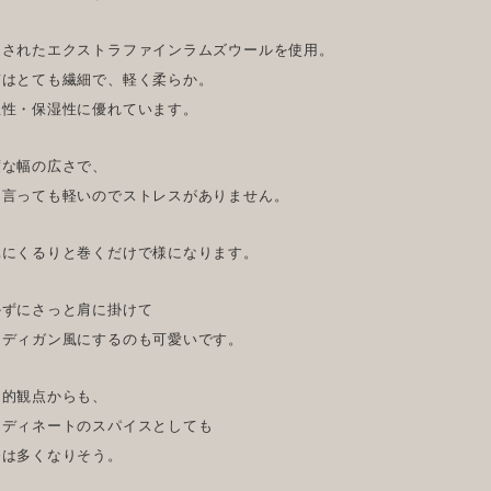
選されたエクストラファインラムズウールを使用。
質はとても繊細で、軽く柔らか。
温性・保湿性に優れています。
度な幅の広さで、
と言っても軽いのでストレスがありません。
単にくるりと巻くだけで様になります。
かずにさっと肩に掛けて
ーディガン風にするのも可愛いです。
用的観点からも、
ーディネートのスパイスとしても
番は多くなりそう。