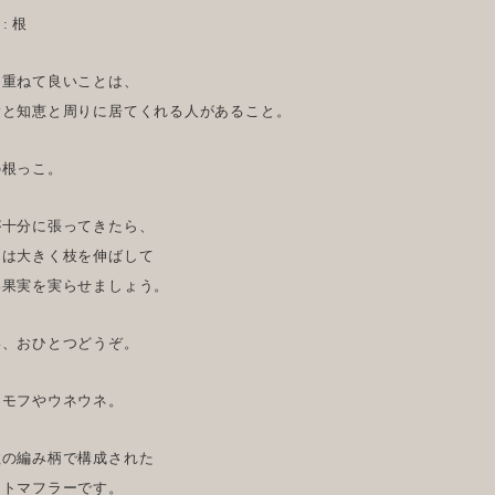
 : 根
を重ねて良いことは、
験と知恵と周りに居てくれる人があること。
の根っこ。
が十分に張ってきたら、
とは大きく枝を伸ばして
い果実を実らせましょう。
い、おひとつどうぞ。
フモフやウネウネ。
数の編み柄で構成された
ットマフラーです。