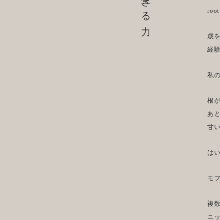
生きる力
root
歳
経
私
根
あ
甘
は
モ
複
ニ