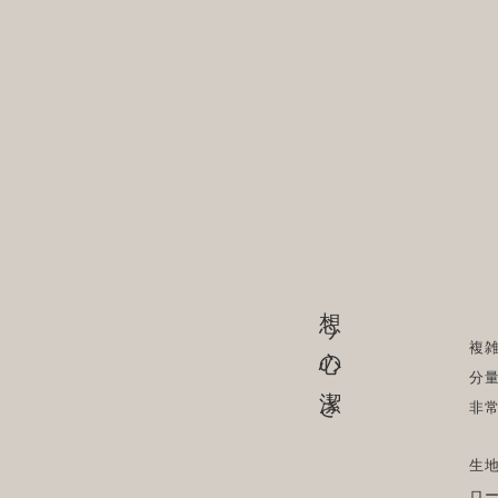
想う心の潔さ
複
分
非
生
ロ