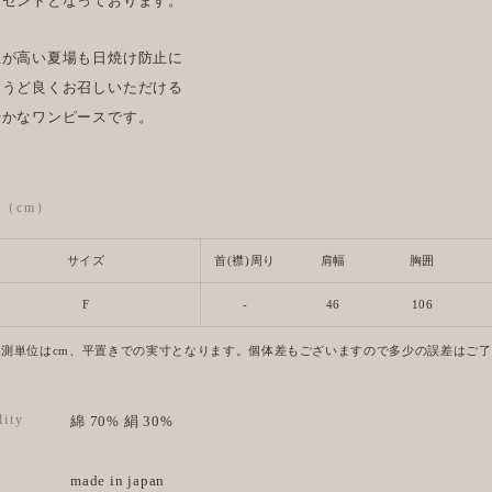
クセントとなっております。
温が高い夏場も日焼け防止に
ょうど良くお召しいただける
やかなワンピースです。
ze（cm）
サイズ
首(襟)周り
肩幅
胸囲
F
-
46
106
計測単位はcm、平置きでの実寸となります。個体差もございますので多少の誤差はご
lity
綿 70% 絹 30%
made in japan