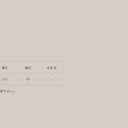
着丈
袖丈
ゆき丈
121
47
-
了承下さい。