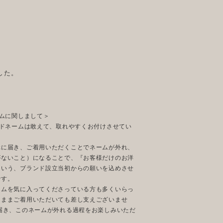
した。
iのネームに関しまして＞
kiのブランドネームは敢えて、取れやすくお付けさせてい
元に届き、ご着用いただくことでネームが外れ、
がないこと）になることで、『お客様だけのお洋
という、ブランド設立当初からの願いを込めさせ
です。
ームを気に入ってくださっている方も多くいらっ
たままご着用いただいても差し支えございませ
届き、このネームが外れる過程をお楽しみいただ