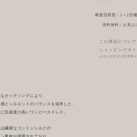
発送日目安：1～2日
送料無料／お買上げ
この商品について
ショッピングガイ
よろしければご注文前
雑なカッティングにより、
量感とシルエットのバランスを追求した、
常に完成度の高いワンピースドレス。
地は繊細なコットンシルクの
ーン素材が使用されており