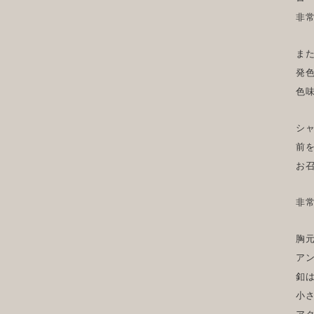
非
ま
発
色
シ
前
お
非
胸
ア
釦
小