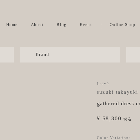
Home
About
Blog
Event
Online Shop
Brand
Lady’s
suzuki takayuki
gathered dress c
¥ 58,300
税込
Color Variations