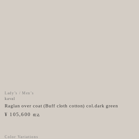
Lady’s / Men’s
kaval
Raglan over coat (Buff cloth cotton) col.dark green
¥ 105,600
税込
Color Variations