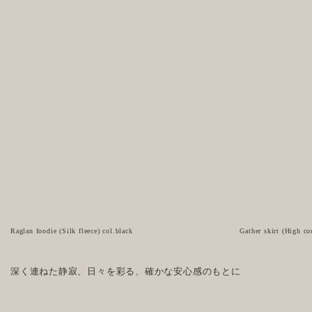
Raglan foodie (Silk fleece) col.black
Gather skirt (High co
深く連ねた静寂、日々を彩る、確かな安心感のもとに