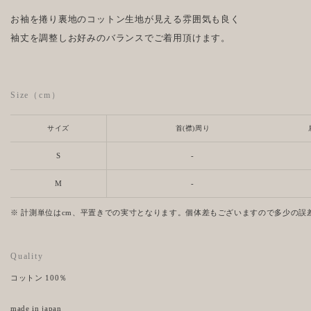
お袖を捲り裏地のコットン生地が見える雰囲気も良く
袖丈を調整しお好みのバランスでご着用頂けます。
Size（cm）
サイズ
首(襟)周り
S
-
M
-
※ 計測単位はcm、平置きでの実寸となります。個体差もございますので多少の誤
Quality
コットン 100％
made in japan