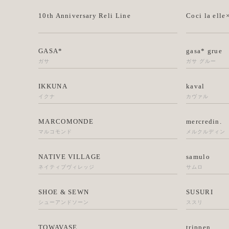
10th Anniversary Reli Line
Coci la elle
GASA*
gasa* grue
ガサ
ガサ グルー
IKKUNA
kaval
イクナ
カヴァル
MARCOMONDE
mercredin.
マルコモンド
メルクルディン
NATIVE VILLAGE
samulo
ネイティブヴィレッジ
サムロ
SHOE & SEWN
SUSURI
シューアンドソーン
ススリ
TOWAVASE
trippen