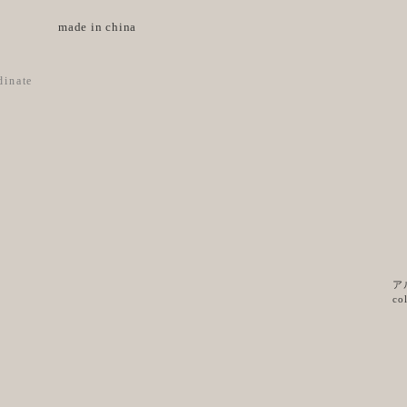
made in china
dinate
ア
co