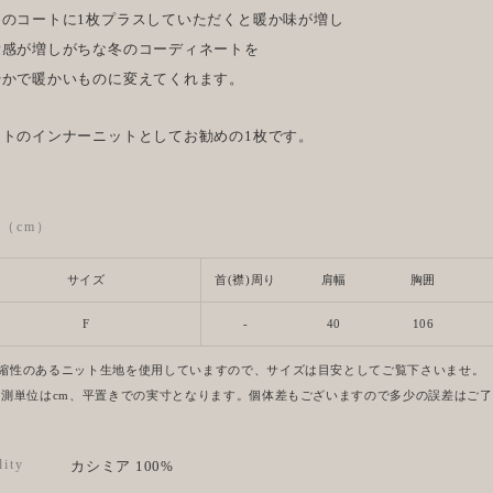
めのコートに1枚プラスしていただくと暖か味が増し
量感が増しがちな冬のコーディネートを
やかで暖かいものに変えてくれます。
ートのインナーニットとしてお勧めの1枚です。
ze（cm）
サイズ
首(襟)周り
肩幅
胸囲
F
-
40
106
縮性のあるニット生地を使用していますので、サイズは目安としてご覧下さいませ。
計測単位はcm、平置きでの実寸となります。個体差もございますので多少の誤差はご
lity
カシミア 100%