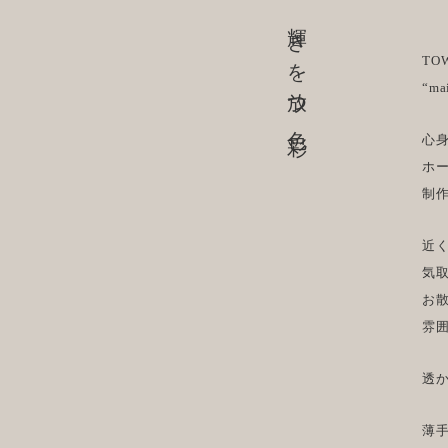
輝きを放つ色彩
TO
“ma
心
ホ
制
近
気
お
雰
透
薄