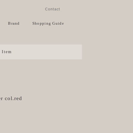
Instagram
Facebook
Contact
View Cart
Brand
Shopping Guide
Item
r col.red