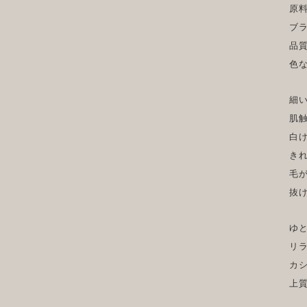
原
ブ
品
色
細
肌
白
き
毛
抜
ゆ
リ
カ
上