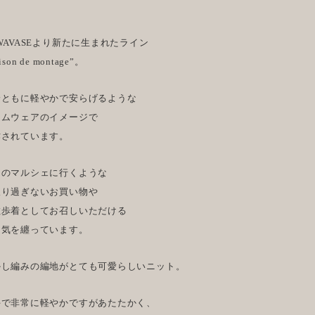
WAVASEより新たに生まれたライン
ison de montage”。
身ともに軽やかで安らげるような
ームウェアのイメージで
作されています。
くのマルシェに行くような
取り過ぎないお買い物や
散歩着としてお召しいただける
囲気を纏っています。
かし編みの編地がとても可愛らしいニット。
手で非常に軽やかですがあたたかく、