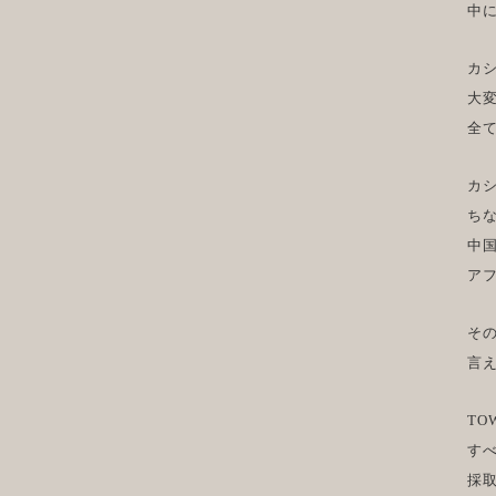
中
カシ
大
全
カ
ち
中
ア
そ
言
TO
す
採