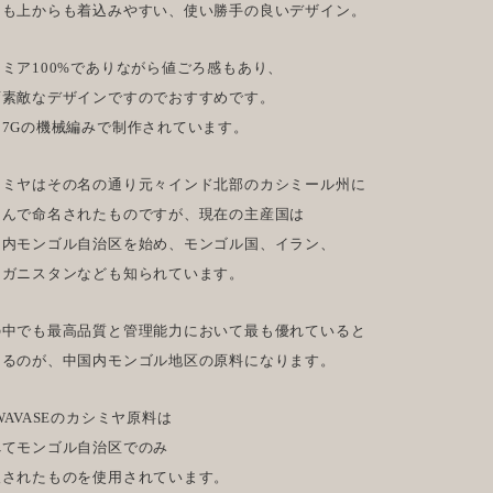
にも上からも着込みやすい、使い勝手の良いデザイン。
ミア100%でありながら値ごろ感もあり、
変素敵なデザインですのでおすすめです。
て7Gの機械編みで制作されています。
シミヤはその名の通り元々インド北部のカシミール州に
なんで命名されたものですが、現在の主産国は
国内モンゴル自治区を始め、モンゴル国、イラン、
フガニスタンなども知られています。
の中でも最高品質と管理能力において最も優れていると
えるのが、中国内モンゴル地区の原料になります。
WAVASEのカシミヤ原料は
べてモンゴル自治区でのみ
取されたものを使用されています。