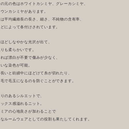
料の元の色はホワイトカシミヤ、グレーカシミヤ、
ラウンカシミヤがあります。
質は平均繊維長の長さ、細さ、不純物の含有率、
などによって各付けされています。
いほどしなやかな光沢が出て、
触りも柔らかいです。
ければ漂白が不要で傷みが少なく、
れいな染色が可能。
が長いと紡績中にほどけて糸が切れたり、
け毛で毛玉になるのを防ぐことができます。
とりのあるシルエットで、
ラックス感溢れるニット。
シミアの心地良さが加わることで
質なルームウェアとしての役割も果たしてくれます。