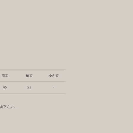
着丈
袖丈
ゆき丈
65
55
-
了承下さい。