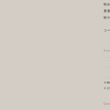
軽
重
軽
コ
Si
※伸
※ 
Qua