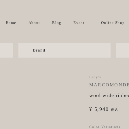
Home
About
Blog
Event
Online Shop
Brand
Lady’s
MARCOMOND
wool wide ribbed
¥ 5,940
税込
Color Variations