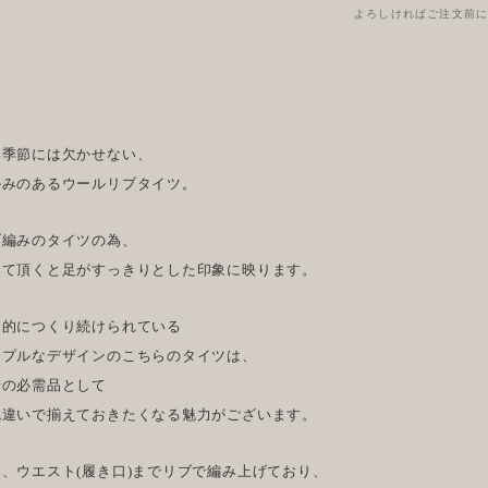
よろしければご注文前
い季節には欠かせない、
かみのあるウールリブタイツ。
ブ編みのタイツの為、
いて頂くと足がすっきりとした印象に映ります。
番的につくり続けられている
ンプルなデザインのこちらのタイツは、
場の必需品として
色違いで揃えておきたくなる魅力がございます。
た、ウエスト(履き口)までリブで編み上げており、