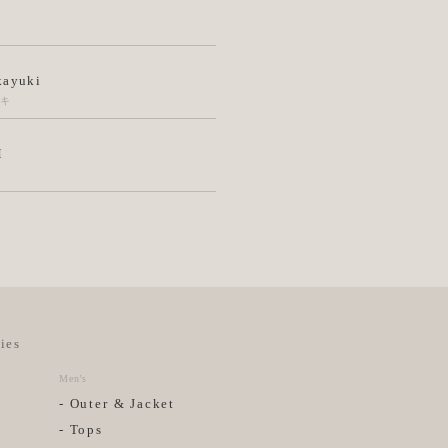
kayuki
ユキ
M
ies
Men’s
- Outer & Jacket
- Tops