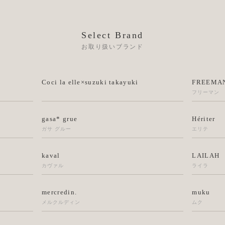
Select Brand
お取り扱いブランド
Coci la elle×suzuki takayuki
FREEMAN
フリーマン
gasa* grue
Hériter
ガサ グルー
エリテ
kaval
LAILAH
カヴァル
ライラ
mercredin.
muku
メルクルディン
ムク