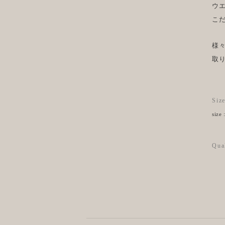
ウ
こ
様
取
Siz
size
Qua