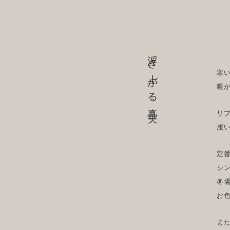
浮き上がる真実
寒
暖
リ
履
定
シ
冬
お
ま