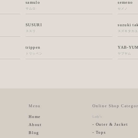
samulo
semeno
サムロ
セメノ
SUSURI
suzuki ta
ススリ
スズキタカ
trippen
YAB-YU
トリッペン
ヤブヤム
Menu
Online Shop Categor
Home
Lady’s
- Outer & Jacket
About
- Tops
Blog