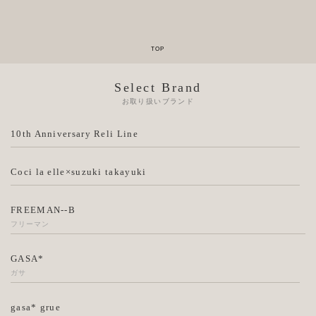
Select Brand
お取り扱いブランド
10th Anniversary Reli Line
Coci la elle×suzuki takayuki
FREEMAN--B
フリーマン
GASA*
ガサ
gasa* grue