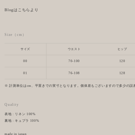
Blogはこちらより
Size（cm）
サイズ
ウエスト
ヒップ
00
70-100
120
01
76-108
128
※ 計測単位はcm、平置きでの実寸となります。個体差もございますので多少の誤
Quality
表地 : リネン 100%
裏地 : キュプラ 100%
made in japan