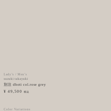
Lady’s / Men’s
suzuki takayuki
‹
別注 dhoti col.rose grey
¥ 49,500
税込
Color Variations