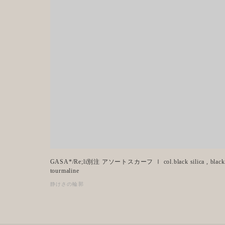
GASA*/Re;li別注 アソートスカーフ Ⅰ col.black silica , black
tourmaline
静けさの輪郭