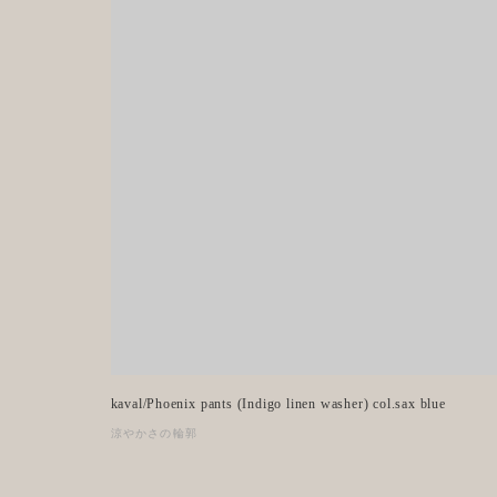
kaval/Phoenix pants (Indigo linen washer) col.sax blue
涼やかさの輪郭