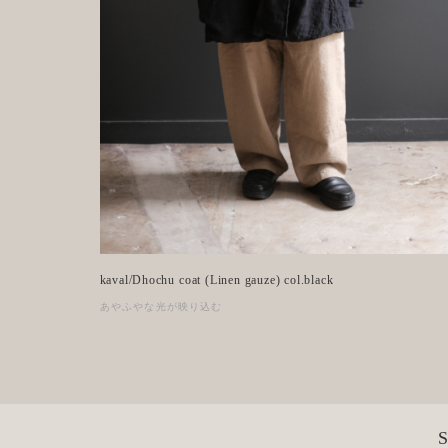
kaval/Dhochu coat (Linen gauze) col.black
あやふやな光が映り込む