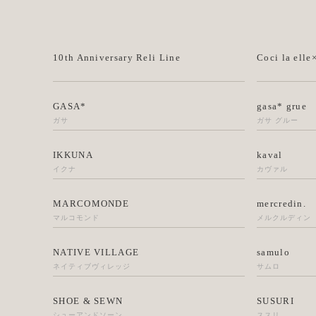
10th Anniversary Reli Line
Coci la elle
GASA*
gasa* grue
ガサ
ガサ グルー
IKKUNA
kaval
イクナ
カヴァル
MARCOMONDE
mercredin.
マルコモンド
メルクルディン
NATIVE VILLAGE
samulo
ネイティブヴィレッジ
サムロ
SHOE & SEWN
SUSURI
シューアンドソーン
ススリ