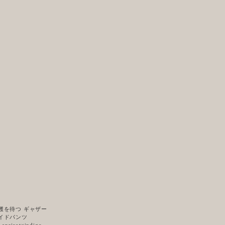
穫を待つ ギャザー
イドパンツ
l.apricot×indigo