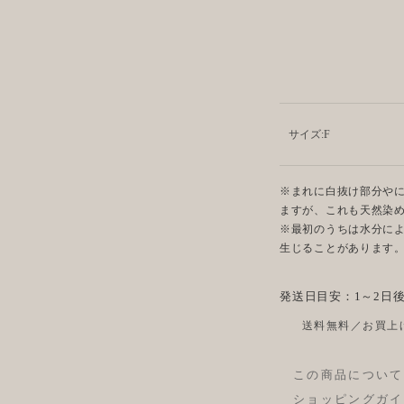
サイズ:
F
※まれに白抜け部分や
ますが、これも天然染
※最初のうちは水分に
生じることがあります
発送日目安：1～2日
送料無料／お買上げ
この商品について
ショッピングガイ