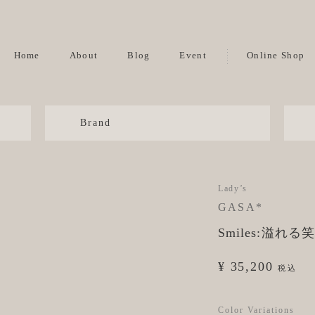
Home
About
Blog
Event
Online Shop
Brand
Lady’s
GASA*
Smiles:溢れる笑
¥ 35,200
税込
Color Variations