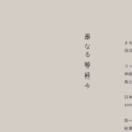
遥かなる時を経た今
ま
清
コ
伸
着
日
40
肌
軽