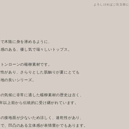
よろしければご注文前
るで木陰に身を潜めるように、
涼感のある、優し気で瑞々しいトップス。
ットンローンの楊柳素材です。
縮性があり、さらりとした肌触りが夏にとても
心地の良いシリーズ。
本の気候に非常に適した楊柳素材の歴史は古く、
0年以上前から伝統的に受け継がれています。
への接地面が少ないため涼しく、速乾性があり、
量で、凹凸のある立体感が表情豊かでもあります。