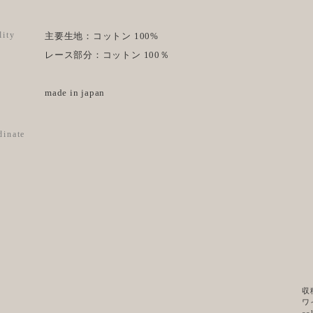
lity
主要生地：コットン 100%
レース部分：コットン 100％
made in japan
dinate
収
ワ
co