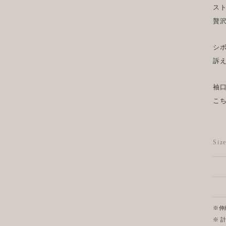
ス
贅
シ
訴
袖
こ
Si
※伸
※ 