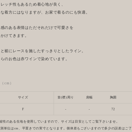
トレッチ性もあるため着心地が良く、
沢な着方にはなりますが、お家で着るのにも快適。
ボ感のある表情はただそれだけで可愛さを
えかけてきます。
口と裾にレースを施したすっきりとしたライン。
ちらのお色は赤ワインで染めています。
ze（cm）
サイズ
首(襟)周り
肩幅
胸囲
F
-
-
72
縮性のある生地を使用していますので、サイズは目安としてご覧下さいませ。
計測単位はcm、平置きでの実寸となります。個体差もございますので多少の誤差はご