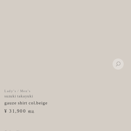
Lady’s / Men’s
suzuki takayuki
gauze shirt col.beige
¥ 31,900
税込