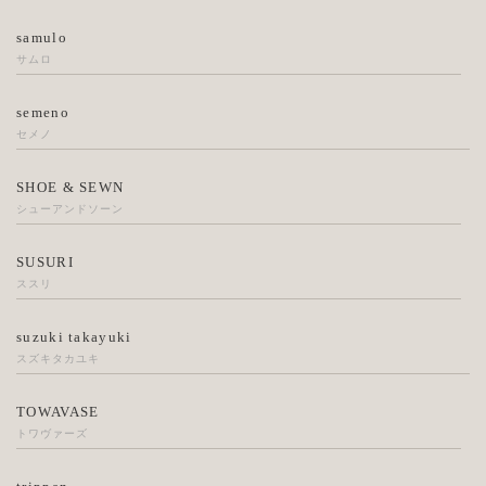
samulo
サムロ
semeno
セメノ
SHOE & SEWN
シューアンドソーン
SUSURI
ススリ
suzuki takayuki
スズキタカユキ
TOWAVASE
トワヴァーズ