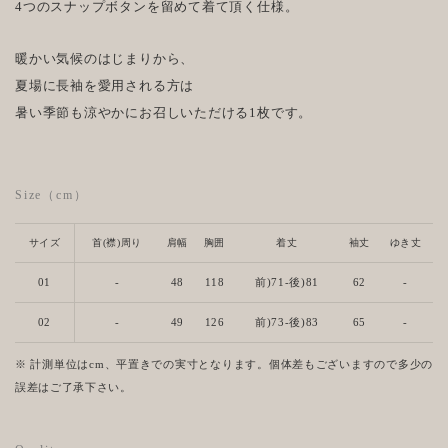
4つのスナップボタンを留めて着て頂く仕様。
暖かい気候のはじまりから、
夏場に長袖を愛用される方は
暑い季節も涼やかにお召しいただける1枚です。
Size（cm）
サイズ
首(襟)周り
肩幅
胸囲
着丈
袖丈
ゆき丈
01
-
48
118
前)71-後)81
62
-
02
-
49
126
前)73-後)83
65
-
※ 計測単位はcm、平置きでの実寸となります。個体差もございますので多少の
誤差はご了承下さい。