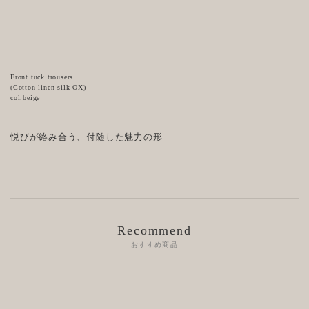
Front tuck trousers
(Cotton linen silk OX)
col.beige
悦びが絡み合う、付随した魅力の形
Recommend
おすすめ商品