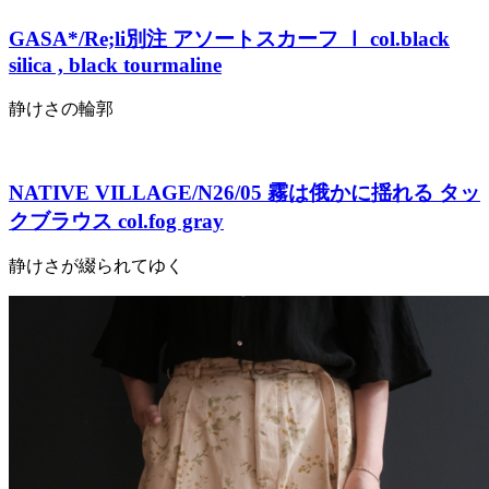
GASA*/Re;li別注 アソートスカーフ Ⅰ col.black
silica , black tourmaline
静けさの輪郭
NATIVE VILLAGE/N26/05 霧は俄かに揺れる タッ
クブラウス col.fog gray
静けさが綴られてゆく