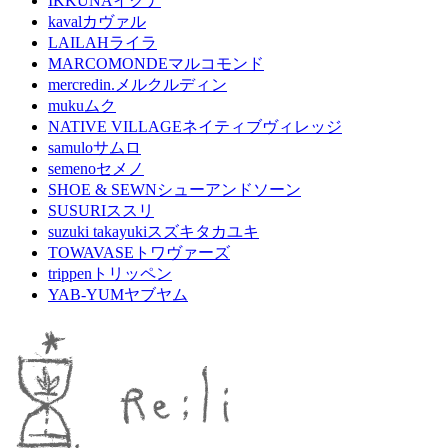
IKKUNA
イクナ
kaval
カヴァル
LAILAH
ライラ
MARCOMONDE
マルコモンド
mercredin.
メルクルディン
muku
ムク
NATIVE VILLAGE
ネイティブヴィレッジ
samulo
サムロ
semeno
セメノ
SHOE & SEWN
シューアンドソーン
SUSURI
ススリ
suzuki takayuki
スズキタカユキ
TOWAVASE
トワヴァーズ
trippen
トリッペン
YAB-YUM
ヤブヤム