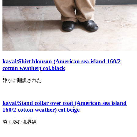
kaval/Shirt blouson (American sea island 160/2
cotton weather) col.black
静かに翻訳された
kaval/Stand collar over coat (American sea island
160/2 cotton weather) col.beige
淡く滲む境界線