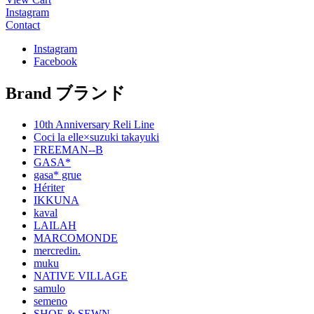
Instagram
Contact
Instagram
Facebook
Brand
ブランド
10th Anniversary Reli Line
Coci la elle×suzuki takayuki
FREEMAN--B
GASA*
gasa* grue
Hériter
IKKUNA
kaval
LAILAH
MARCOMONDE
mercredin.
muku
NATIVE VILLAGE
samulo
semeno
SHOE & SEWN