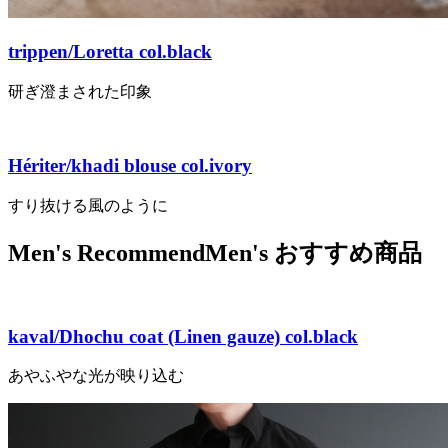
trippen/Loretta col.black
研ぎ澄まされた印象
Hériter/khadi blouse col.ivory
すり抜ける風のように
Men's Recommend
Men's おすすめ商品
kaval/Dhochu coat (Linen gauze) col.black
あやふやな光が映り込む