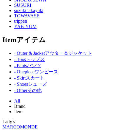
SUSURI
suzuki takayuki
TOWAVASE
trippen
YAB-YUM
Item
アイテム
- Outer & Jacket
アウター＆ジャケット
- Tops
トップス
- Pants
パンツ
- Onepiece
ワンピース
- Skirt
スカート
- Shoes
シューズ
- Other
その他
All
Brand
Item
Lady’s
MARCOMONDE