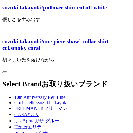
suzuki takayuki/pullover shirt col.off white
優しさを生み出す
suzuki takayuki/one-piece shawl-collar shirt
col.smoky coral
初々しい光を浴びながら
Select Brand
お取り扱いブランド
10th Anniversary Reli Line
Coci la elle×suzuki takayuki
FREEMAN--B
フリーマン
GASA*
ガサ
gasa* grue
ガサ グルー
Hériter
エリテ