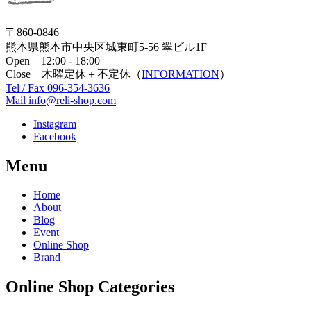
〒860-0846
熊本県熊本市中央区城東町5-56 翠ビル1F
Open 12:00 - 18:00
Close 木曜定休＋不定休（
INFORMATION
）
Tel / Fax 096-354-3636
Mail info@reli-shop.com
Instagram
Facebook
Menu
Home
About
Blog
Event
Online Shop
Brand
Online Shop Categories