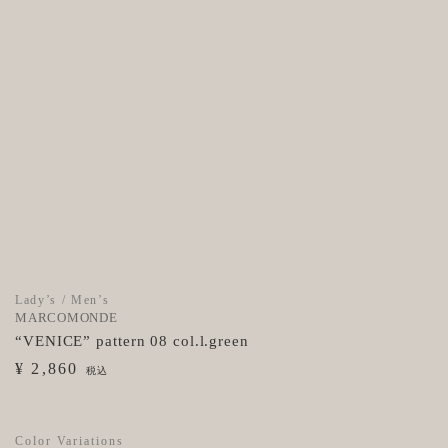
Lady’s / Men’s
MARCOMONDE
“VENICE” pattern 08 col.l.green
¥ 2,860
税込
Color Variations