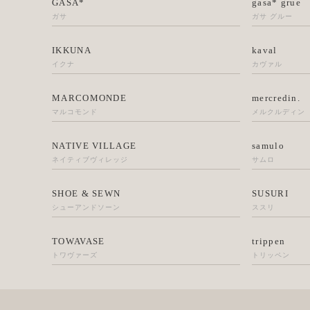
GASA*
gasa* grue
ガサ
ガサ グルー
IKKUNA
kaval
イクナ
カヴァル
MARCOMONDE
mercredin.
マルコモンド
メルクルディン
NATIVE VILLAGE
samulo
ネイティブヴィレッジ
サムロ
SHOE & SEWN
SUSURI
シューアンドソーン
ススリ
TOWAVASE
trippen
トワヴァーズ
トリッペン