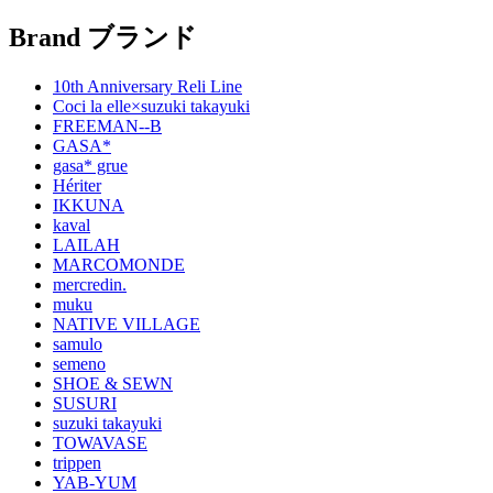
Brand
ブランド
10th Anniversary Reli Line
Coci la elle×suzuki takayuki
FREEMAN--B
GASA*
gasa* grue
Hériter
IKKUNA
kaval
LAILAH
MARCOMONDE
mercredin.
muku
NATIVE VILLAGE
samulo
semeno
SHOE & SEWN
SUSURI
suzuki takayuki
TOWAVASE
trippen
YAB-YUM