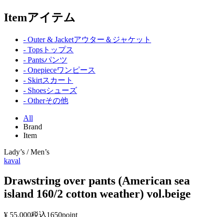
Item
アイテム
- Outer & Jacket
アウター＆ジャケット
- Tops
トップス
- Pants
パンツ
- Onepiece
ワンピース
- Skirt
スカート
- Shoes
シューズ
- Other
その他
All
Brand
Item
Lady’s / Men’s
kaval
Drawstring over pants (American sea
island 160/2 cotton weather) vol.beige
¥ 55,000
税込
1650point