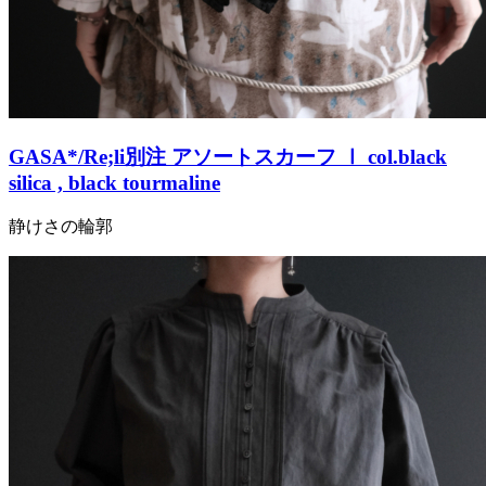
GASA*/Re;li別注 アソートスカーフ Ⅰ col.black
silica , black tourmaline
静けさの輪郭