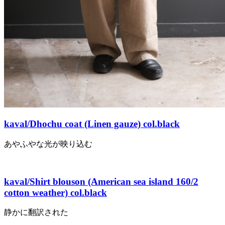
kaval/Dhochu coat (Linen gauze) col.black
あやふやな光が映り込む
kaval/Shirt blouson (American sea island 160/2
cotton weather) col.black
静かに翻訳された