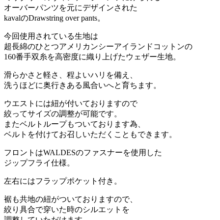
オーバーパンツを元にデザインされた
kavalのDrawstring over pants。
今回使用されている生地は
超長綿のひとつアメリカンシーアイランドコットンの
160番手双糸を高密度に織り上げたウェザー生地。
滑らかさと軽さ、程よいハリを備え、
洗うほどに奥行きある風合いへと育ちます。
ウエストには紐が付いておりますので
絞ってサイズの調整が可能です。
またベルトループもついております為、
ベルトを付けてお召しいただくこともできます。
フロントはWALDESのファスナーを使用した
ジップフライ仕様。
左右にはフラップポケット付き。
裾も共地の紐がついておりますので、
絞り具合で穿いた時のシルエットを
調整していただけます。