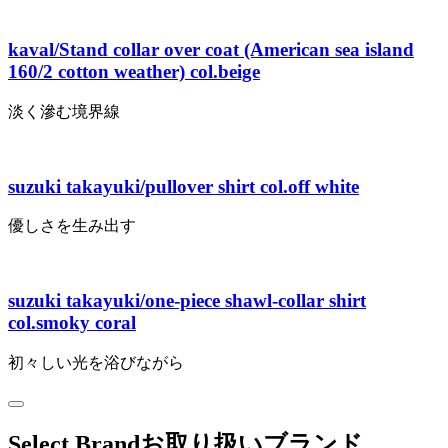
kaval/Stand collar over coat (American sea island
160/2 cotton weather) col.beige
淡く滲む境界線
suzuki takayuki/pullover shirt col.off white
優しさを生み出す
suzuki takayuki/one-piece shawl-collar shirt
col.smoky coral
初々しい光を浴びながら
Select Brand
お取り扱いブランド