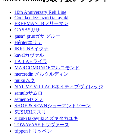
10th Anniversary Reli Line
Coci la elle×suzuki takayuki
FREEMAN--B
フリーマン
GASA*
ガサ
gasa* grue
ガサ グルー
Hériter
エリテ
IKKUNA
イクナ
kaval
カヴァル
LAILAH
ライラ
MARCOMONDE
マルコモンド
mercredin.
メルクルディン
muku
ムク
NATIVE VILLAGE
ネイティブヴィレッジ
samulo
サムロ
semeno
セメノ
SHOE & SEWN
シューアンドソーン
SUSURI
ススリ
suzuki takayuki
スズキタカユキ
TOWAVASE
トワヴァーズ
trippen
トリッペン