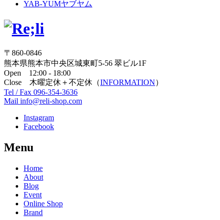
YAB-YUM
ヤブヤム
〒860-0846
熊本県熊本市中央区城東町5-56 翠ビル1F
Open 12:00 - 18:00
Close 木曜定休＋不定休（
INFORMATION
）
Tel / Fax 096-354-3636
Mail info@reli-shop.com
Instagram
Facebook
Menu
Home
About
Blog
Event
Online Shop
Brand