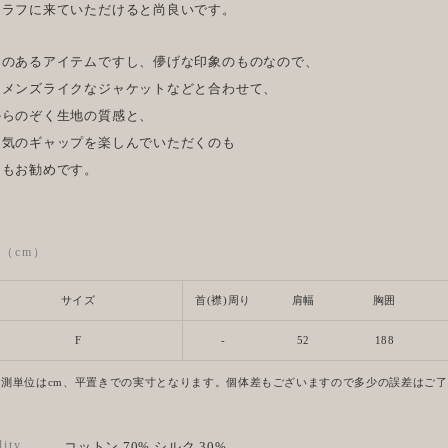
しラフに来ていただけると尚良いです。
さのあるアイテムですし、儚げな印象のものなので、
しメンズライクなジャケットなどと合わせて、
からのぞく生地の質感と、
囲気のギャップを楽しんでいただくのも
てもお勧めです。
ze（cm）
サイズ
首(襟)周り
肩幅
胸囲
F
-
52
188
計測単位はcm、平置きでの実寸となります。個体差もございますので多少の誤差はご
lity
コットン 70% シルク 30%