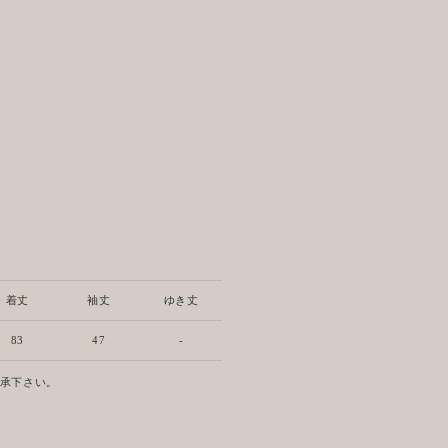
着丈
袖丈
ゆき丈
83
47
-
了承下さい。