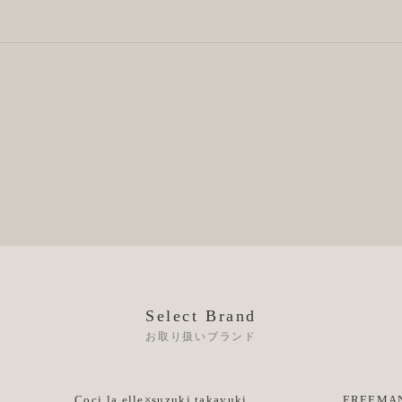
Select Brand
お取り扱いブランド
Coci la elle×suzuki takayuki
FREEMAN