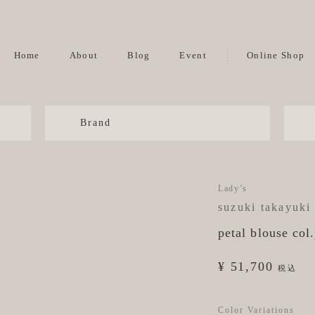
Home
About
Blog
Event
Online Shop
Brand
Lady’s
suzuki takayuki
petal blouse col
¥ 51,700
税込
Color Variations