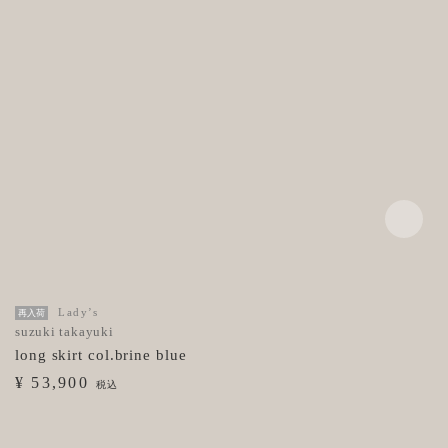
Lady’s
再入荷
suzuki takayuki
long skirt col.brine blue
¥ 53,900
税込