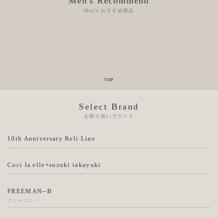
Men's Recommend
Men's おすすめ商品
Select Brand
お取り扱いブランド
10th Anniversary Reli Line
Coci la elle×suzuki takayuki
FREEMAN--B
フリーマン