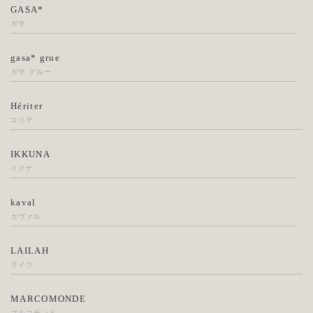
GASA*
ガサ
gasa* grue
ガサ グルー
Hériter
エリテ
IKKUNA
イクナ
kaval
カヴァル
LAILAH
ライラ
MARCOMONDE
マルコモンド