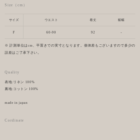
Size（cm）
サイズ
ウエスト
着丈
裾幅
F
60-90
92
-
※ 計測単位はcm、平置きでの実寸となります。個体差もございますので多少の
誤差はご了承下さい。
Quality
表地:リネン 100%
裏地:コットン 100%
made in japan
Cordinate