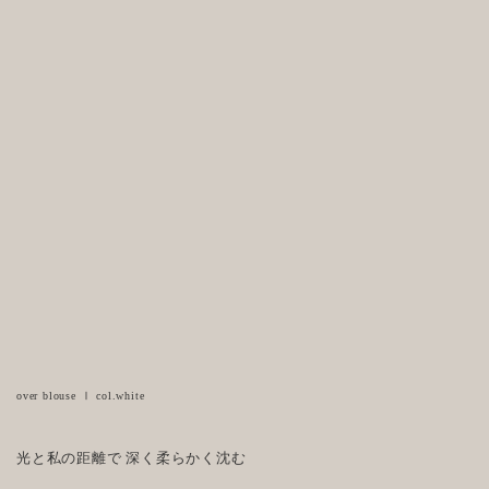
over blouse Ⅰ col.white
光と私の距離で 深く柔らかく沈む