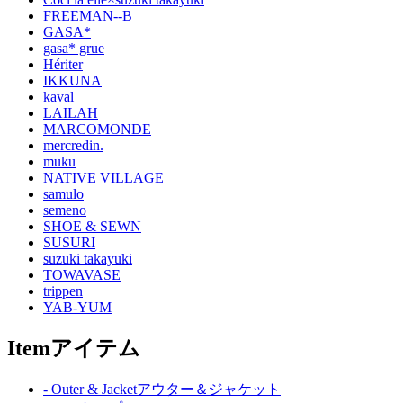
FREEMAN--B
GASA*
gasa* grue
Hériter
IKKUNA
kaval
LAILAH
MARCOMONDE
mercredin.
muku
NATIVE VILLAGE
samulo
semeno
SHOE & SEWN
SUSURI
suzuki takayuki
TOWAVASE
trippen
YAB-YUM
Item
アイテム
- Outer & Jacket
アウター＆ジャケット