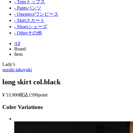
- Tops
トップス
- Pants
パンツ
- Onepiece
ワンピース
- Skirt
スカート
- Shoes
シューズ
- Other
その他
All
Brand
Item
Lady’s
suzuki takayuki
long skirt col.black
¥ 53,900
税込
1590point
Color Variations