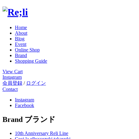
Home
About
Blog
Event
Online Shop
Brand
Shopping Guide
View Cart
Instagram
会員登録
/
ログイン
Contact
Instagram
Facebook
Brand
ブランド
10th Anniversary Reli Line
Coci la elle×suzuki takayuki