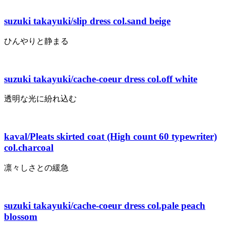
suzuki takayuki/slip dress col.sand beige
ひんやりと静まる
suzuki takayuki/cache-coeur dress col.off white
透明な光に紛れ込む
kaval/Pleats skirted coat (High count 60 typewriter)
col.charcoal
凛々しさとの緩急
suzuki takayuki/cache-coeur dress col.pale peach
blossom