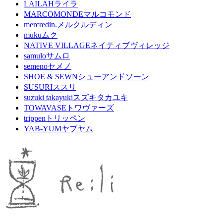
LAILAH
ライラ
MARCOMONDE
マルコモンド
mercredin.
メルクルディン
muku
ムク
NATIVE VILLAGE
ネイティブヴィレッジ
samulo
サムロ
semeno
セメノ
SHOE & SEWN
シューアンドソーン
SUSURI
ススリ
suzuki takayuki
スズキタカユキ
TOWAVASE
トワヴァーズ
trippen
トリッペン
YAB-YUM
ヤブヤム