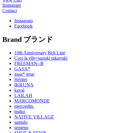
Instagram
Contact
Instagram
Facebook
Brand
ブランド
10th Anniversary Reli Line
Coci la elle×suzuki takayuki
FREEMAN--B
GASA*
gasa* grue
Hériter
IKKUNA
kaval
LAILAH
MARCOMONDE
mercredin.
muku
NATIVE VILLAGE
samulo
semeno
SHOE & SEWN