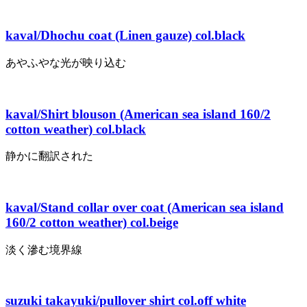
kaval/Dhochu coat (Linen gauze) col.black
あやふやな光が映り込む
kaval/Shirt blouson (American sea island 160/2
cotton weather) col.black
静かに翻訳された
kaval/Stand collar over coat (American sea island
160/2 cotton weather) col.beige
淡く滲む境界線
suzuki takayuki/pullover shirt col.off white