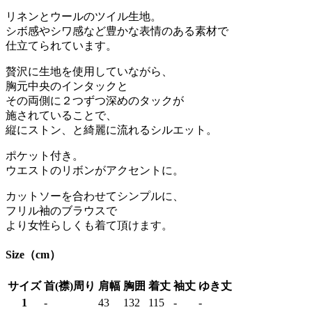
リネンとウールのツイル生地。
シボ感やシワ感など豊かな表情のある素材で
仕立てられています。
贅沢に生地を使用していながら、
胸元中央のインタックと
その両側に２つずつ深めのタックが
施されていることで、
縦にストン、と綺麗に流れるシルエット。
ポケット付き。
ウエストのリボンがアクセントに。
カットソーを合わせてシンプルに、
フリル袖のブラウスで
より女性らしくも着て頂けます。
Size（cm）
サイズ
首(襟)周り
肩幅
胸囲
着丈
袖丈
ゆき丈
1
-
43
132
115
-
-