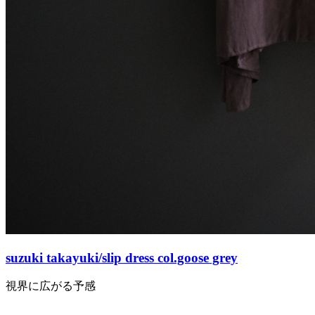
suzuki takayuki/slip dress col.goose grey
視界に広がる予感