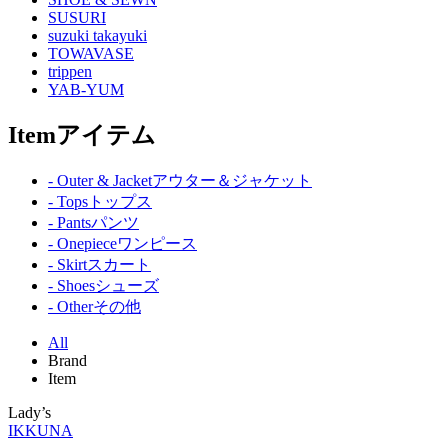
SUSURI
suzuki takayuki
TOWAVASE
trippen
YAB-YUM
Item
アイテム
- Outer & Jacket
アウター＆ジャケット
- Tops
トップス
- Pants
パンツ
- Onepiece
ワンピース
- Skirt
スカート
- Shoes
シューズ
- Other
その他
All
Brand
Item
Lady’s
IKKUNA