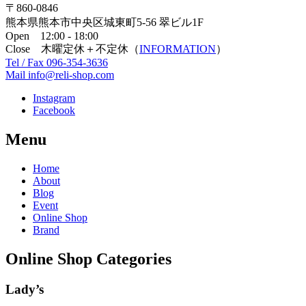
〒860-0846
熊本県熊本市中央区城東町5-56 翠ビル1F
Open 12:00 - 18:00
Close 木曜定休＋不定休（
INFORMATION
）
Tel / Fax 096-354-3636
Mail info@reli-shop.com
Instagram
Facebook
Menu
Home
About
Blog
Event
Online Shop
Brand
Online Shop Categories
Lady’s