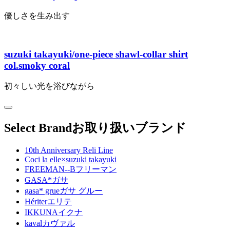
優しさを生み出す
suzuki takayuki/one-piece shawl-collar shirt
col.smoky coral
初々しい光を浴びながら
Select Brand
お取り扱いブランド
10th Anniversary Reli Line
Coci la elle×suzuki takayuki
FREEMAN--B
フリーマン
GASA*
ガサ
gasa* grue
ガサ グルー
Hériter
エリテ
IKKUNA
イクナ
kaval
カヴァル