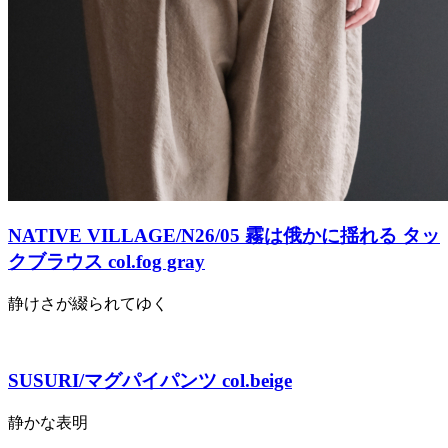
NATIVE VILLAGE/N26/05 霧は俄かに揺れる タッ
クブラウス col.fog gray
静けさが綴られてゆく
SUSURI/マグパイパンツ col.beige
静かな表明