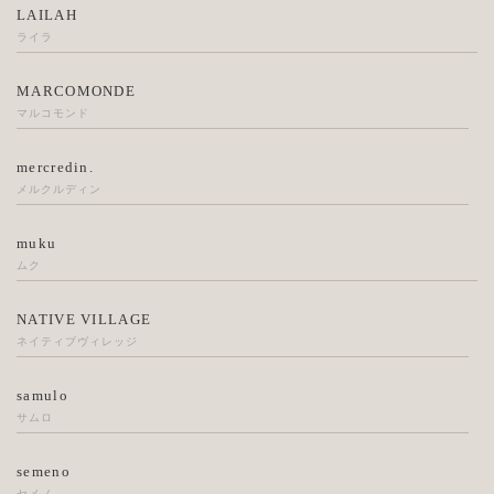
LAILAH
ライラ
MARCOMONDE
マルコモンド
mercredin.
メルクルディン
muku
ムク
NATIVE VILLAGE
ネイティブヴィレッジ
samulo
サムロ
semeno
セメノ