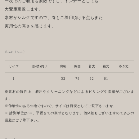
一枚でのご着用も素敵ですし、インナーとしても
大変重宝致します。
素材がシルクですので、春もご着用頂ける点もまた
実用性の高さを感じます。
Size（cm）
サイズ
首(襟)周り
肩幅
胸囲
着丈
袖丈
ゆき丈
1
-
32
78
62
61
-
※素材の特性上、着用やクリーニングなどによるピリングや収縮がございま
す。
※伸縮性のある生地ですので、サイズは目安としてご覧下さいませ。
※ 計測単位はcm、平置きでの実寸となります。個体差もございますので多少の
誤差はご了承下さい。